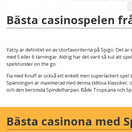
Spigos Historia
Bästa casinospelen fr
Spigo grundades i Danmark 2006 och i början erbjöd de c
ännu ett häftigt spelföretag från Skandinavien! Idag ha
fortfarande ett privatägt danskt företag. Spigo slog ig
Yatzy är definitivt en av storfavoriterna på Spigo. Det ä
sina community-sajter med sällskapsspel. För tre år sed
med 5 eller 6 tärningar. Aldrig har det varit så kul att s
spelupplevelser, samt spel som är inkomstbringande.
spelstunder on the go.
Enheter och kompatibla plattfo
Fia med Knuff är också ett enkelt men superläckert spel
Spänningen är maximerad med denna tidlösa klassiker, 
Alla spel som Spigo erbjuder i dessa dagar är byggda me
och den berömda Spindelharpan. Både Tropicana och Sp
och mobila enheter, inklusive iPhone X, iPhone 8, Samsu
Pixel 2 och iPhone 7 Plus.
I Apple-butiken finns det inte mindre än 16 appar just nu 
Bästa casinona med Sp
000, Tropicana Slotspel, Freecell 2, Miniature Golf, Balloo
och erbjuder väldigt smidiga och lukrativa spelstunder.