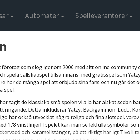
sar
Automater
Spelleverantörer
on
kt företag som slog igenom 2006 med sitt online community
h spela sällskapspel tillsammans, med gratisspel som Yatz
 har de många spel att erbjuda sina fans och nu går det o
a spel.
 har tagit de klassiska små spelen vi alla har älskat sedan b
stbringande. Detta inkluderar Yatzy, Backgammon, Ludo, Ko
go har också utvecklat några roliga och fina slotspel, varav 
d 178 vinstlinjer! I spelet kan man se lekfulla symboler so
kervadd och karamellstänger, på ett riktigt härligt Tivoli-te
och man märker att det är gjort med kärlek.