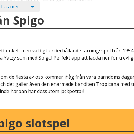
Läs mer
ån Spigo
irka 50 spel som man kunde spela på deras egna sajter, så 
r företaget har sina huvudkontor på Malta och i Miami, men 
enom ordentligt 2006 när de hade så många som 25 miljoner
r ett enkelt men väldigt underhållande tärningsspel från 195
an lanserade Spigo en ny plattform där spel med fokus på m
pela Yatzy som med Spigo! Perfekt app att ladda ner för trevlig
rmar
 som de flesta av oss kommer ihåg från vara barndoms dagar
och det gäller även den enarmade banditen Tropicana med t
d HTML5, så man kan spela dem på alla olika typer av både 
indelharpan har dessutom jackpottar!
ng Galaxy S9, iPhone 7s, Samsung Galaxy S9 Plus, Lumia 650
från Spigo, vilket inkluderar Yatzy, Word Rabbits, Fruits Slo
igo slotspel
n Popper, Jewel Solitaire och 7 Harpan. Alla spel är gratis at