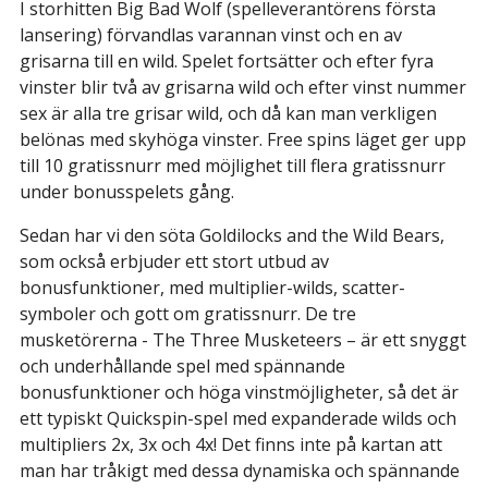
I storhitten Big Bad Wolf (spelleverantörens första
Quickspin utmärkelsen för ”Årets Spel” på EGR Awards
lansering) förvandlas varannan vinst och en av
2013, en ytterst prestigefylld gala. Sedan dess har vi
grisarna till en wild. Spelet fortsätter och efter fyra
sett många heta titlar från denna spelleverantör,
vinster blir två av grisarna wild och efter vinst nummer
inklusive Goldilocks and the Wild Bears och Dwarfs
sex är alla tre grisar wild, och då kan man verkligen
Gone Wild. De är mästare på att skapa fängslande
belönas med skyhöga vinster. Free spins läget ger upp
spelupplevelser baserade på klassiska sagor.
till 10 gratissnurr med möjlighet till flera gratissnurr
Idag kan vi spela över 30 slotspel från Quickspin på
under bonusspelets gång.
många härliga casinon på nätet, och de är alla
Sedan har vi den söta Goldilocks and the Wild Bears,
kompatibla med mobilt spel. Leverantören har kontor i
som också erbjuder ett stort utbud av
både Malta och Stockholm, där de fortsätter att
bonusfunktioner, med multiplier-wilds, scatter-
utveckla de slotspel vi sitter och väntar på.
symboler och gott om gratissnurr. De tre
Enheter och kompatibla
musketörerna - The Three Musketeers – är ett snyggt
och underhållande spel med spännande
plattformar
bonusfunktioner och höga vinstmöjligheter, så det är
ett typiskt Quickspin-spel med expanderade wilds och
Alla titlar från Quickspin finns tillgängliga på
multipliers 2x, 3x och 4x! Det finns inte på kartan att
stationära datorer, mobiler och surfplattor. Så oavsett
man har tråkigt med dessa dynamiska och spännande