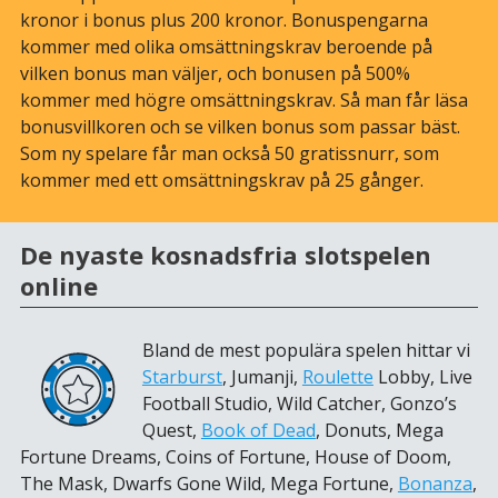
kronor i bonus plus 200 kronor. Bonuspengarna
kommer med olika omsättningskrav beroende på
vilken bonus man väljer, och bonusen på 500%
kommer med högre omsättningskrav. Så man får läsa
bonusvillkoren och se vilken bonus som passar bäst.
Som ny spelare får man också 50 gratissnurr, som
kommer med ett omsättningskrav på 25 gånger.
De nyaste kosnadsfria slotspelen
online
Bland de mest populära spelen hittar vi
Starburst
, Jumanji,
Roulette
Lobby, Live
Football Studio, Wild Catcher, Gonzo’s
Quest,
Book of Dead
, Donuts, Mega
Fortune Dreams, Coins of Fortune, House of Doom,
The Mask, Dwarfs Gone Wild, Mega Fortune,
Bonanza
,