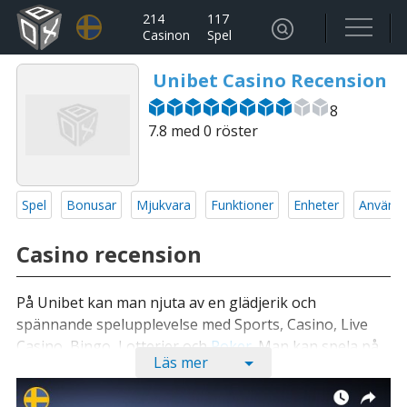
214
117
Casinon
Spel
Unibet Casino Recension
8
7.8 med
0
röster
Spel
Bonusar
Mjukvara
Funktioner
Enheter
Användb
Casino recension
På Unibet kan man njuta av en glädjerik och
spännande spelupplevelse med Sports, Casino, Live
Casino, Bingo, Lotterier och
Poker
. Man kan spela på
Läs mer
datorn, mobilen eller surfplattan som man vill med ett
enda konto. Spelutbudet på Unibet består av