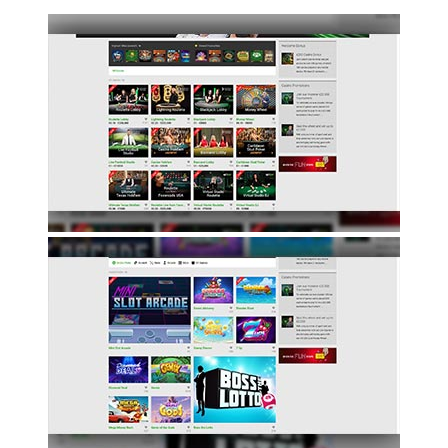
200% upp till 1000 kronor eller 500% upp till 500
kronor. I casinoavdelningen kan man utforska olika
kollektioner, som Unibets Val, Rekommenderade Spel,
Nya Spel, Slots, Bordsspel och Jackpots.