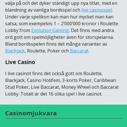
välja på och det dyker ständigt upp nya titlar, med en
blandning av vanliga bordsspel och
live casinospel
.
Under varje spelikon kan man hur mycket man kan
satsa, som exempelvis 1 – 2’000’000 kronor i Roulette
Lobby from
Evolution Gaming
. Det finns med andra
ord gott om spelmöjligheter även för storspelarna.
Bland bordsspelen finns det många varianter av
Blackjack
, Roulette, Poker och
Baccarat
.
Live Casino
I live casinot finns det också gott om Roulette,
Blackjack, Casino Hold’em, 3-korts Poker, Caribbean
Stud Poker, Live Baccarat, Money Wheel och Baccarat
Lobby. Totalt är det 16 olika spel i live casinot.
Casinomjukvara