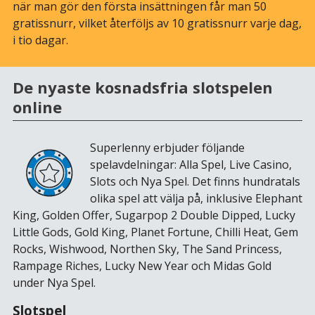
när man gör den första insättningen får man 50
gratissnurr, vilket återföljs av 10 gratissnurr varje dag,
i tio dagar.
De nyaste kosnadsfria slotspelen
online
Superlenny erbjuder följande
spelavdelningar: Alla Spel, Live Casino,
Slots och Nya Spel. Det finns hundratals
olika spel att välja på, inklusive Elephant
King, Golden Offer, Sugarpop 2 Double Dipped, Lucky
Little Gods, Gold King, Planet Fortune, Chilli Heat, Gem
Rocks, Wishwood, Northen Sky, The Sand Princess,
Rampage Riches, Lucky New Year och Midas Gold
under Nya Spel.
Slotspel