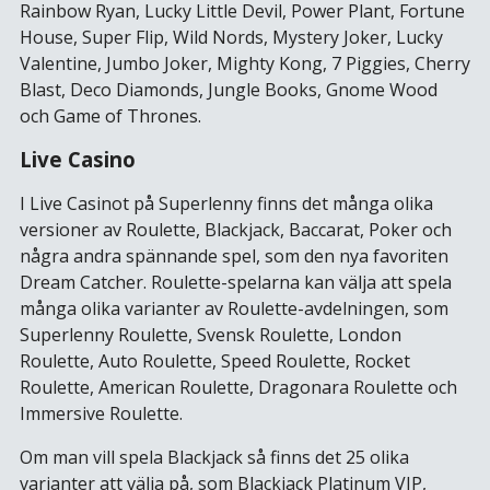
Rainbow Ryan, Lucky Little Devil, Power Plant, Fortune
House, Super Flip, Wild Nords, Mystery Joker, Lucky
Valentine, Jumbo Joker, Mighty Kong, 7 Piggies, Cherry
Blast, Deco Diamonds, Jungle Books, Gnome Wood
och Game of Thrones.
Live Casino
I Live Casinot på Superlenny finns det många olika
versioner av Roulette, Blackjack, Baccarat, Poker och
några andra spännande spel, som den nya favoriten
Dream Catcher. Roulette-spelarna kan välja att spela
många olika varianter av Roulette-avdelningen, som
Superlenny Roulette, Svensk Roulette, London
Roulette, Auto Roulette, Speed Roulette, Rocket
Roulette, American Roulette, Dragonara Roulette och
Immersive Roulette.
Om man vill spela Blackjack så finns det 25 olika
varianter att välja på, som Blackjack Platinum VIP,