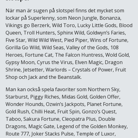
När man är sugen på slotspel finns det mycket som
lockar på Superlenny, som Neon Jungle, Bonanza,
Vikings go Berzerk, Wild Toro, Lucky Little Gods, Blood
Queen, Troll Hunters, Sphinx Wild, Goldwyn’s Faries,
Five Star, Wild Wild West, Pied Piper, Wins of Fortune,
Gorilla Go Wild, Wild Seas, Valley of the Gods, 108
Heroes, Fortune Cat, The Falcon Huntress, Wold Gold,
Gypsy Moon, Cyrus the Virus, Elven Magic, Dragon
Shrine, Jetsetter, Warlords – Crystals of Power, Fruit
Shop och Jack and the Beanstalk.
Man kan också spela favoriter som Northern Sky,
Starburst, Piggy Riches, Midas Gold, Golden Offer,
Wonder Hounds, Ozwin’s Jackpots, Planet Fortune,
Gold Rush, Chilli Heat, Fruit Spin, Gonzo’s Quest,
Taboo, Sakura Fortune, Cleopatra Plus, Double
Dragons, Magic Gate, Legend of the Golden Monkey,
Route 777, Joker Stacks Pulse, Temple of Luxor,