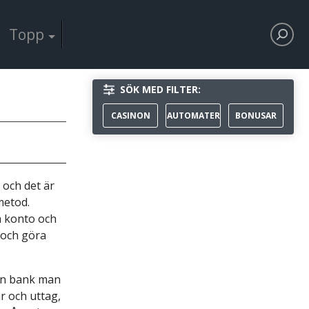
Topp
SÖK MED FILTER:
CASINON
AUTOMATER
BONUSAR
 och det är
metod.
a konto och
r och göra
ken bank man
ar och uttag,