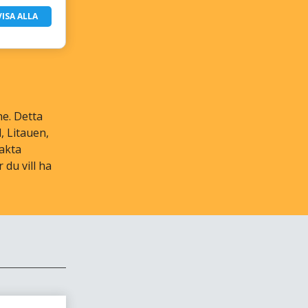
VISA ALLA
ne. Detta
, Litauen,
takta
 du vill ha