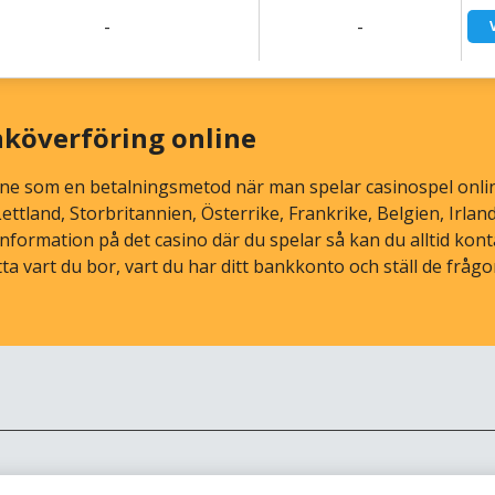
-
-
köverföring online
line som en betalningsmetod när man spelar casinospel onli
ttland, Storbritannien, Österrike, Frankrike, Belgien, Irland
 information på det casino där du spelar så kan du alltid kon
vart du bor, vart du har ditt bankkonto och ställ de frågor