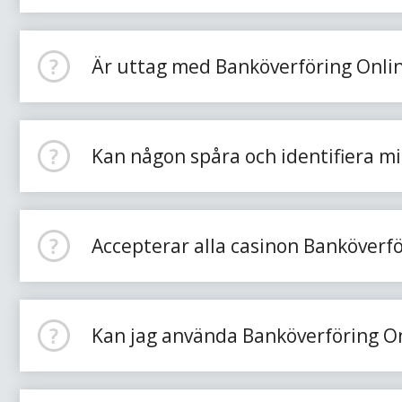
Är uttag med Banköverföring Onli
Kan någon spåra och identifiera m
Accepterar alla casinon Banköverfö
Kan jag använda Banköverföring Onl