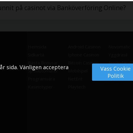
unnit på casinot via Banköverföring Online?
Hemsida
Android Casinon
Novomatic
Sidkarta
Iphone Casinon
Yggdrasil
Bästa Bonusar
Bitcoin Casinon
Användarvill
år sida. Vänligen acceptera
Vass Cookie
Spelautomater
Mobilspel
Integritetsp
Politik
Programvara
NetEnt
Kasinotyper
Playtech