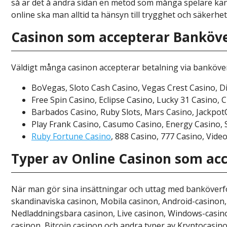
så är det å andra sidan en metod som många spelare kän
online ska man alltid ta hänsyn till trygghet och säkerhet
Casinon som accepterar Banköve
Väldigt många casinon accepterar betalning via banköverf
BoVegas, Sloto Cash Casino, Vegas Crest Casino, 
Free Spin Casino, Eclipse Casino, Lucky 31 Casino, 
Barbados Casino, Ruby Slots, Mars Casino, Jackpot
Play Frank Casino, Casumo Casino, Energy Casino, 
Ruby Fortune Casino
, 888 Casino, 777 Casino, Vide
Typer av Online Casinon som ac
När man gör sina insättningar och uttag med banköverfö
skandinaviska casinon, Mobila casinon, Android-casinon, 
Nedladdningsbara casinon, Live casinon, Windows-casino
casinon, Bitcoin casinon och andra typer av Kryptocasino