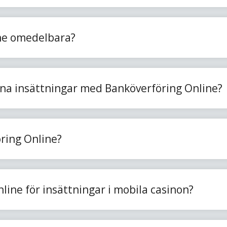
ne omedelbara?
ina insättningar med Banköverföring Online?
ring Online?
ine för insättningar i mobila casinon?