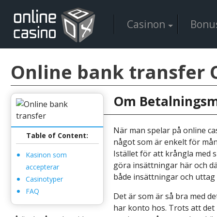
Casinon
Bonu
Online bank transfer 
Om Betalnings
När man spelar på online cas
Table of Content:
något som är enkelt för mång
Istället för att krångla me
Kasinon som
göra insättningar här och dä
accepterar
både insättningar och uttag 
Casinotyper
FAQ
Det är som är så bra med de
har konto hos. Trots att det 