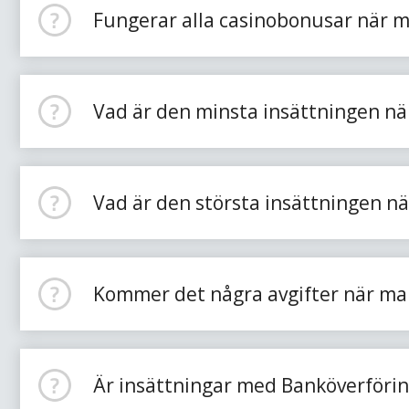
Fungerar alla casinobonusar när m
Vad är den minsta insättningen n
Vad är den största insättningen n
Kommer det några avgifter när ma
Är insättningar med Banköverföri