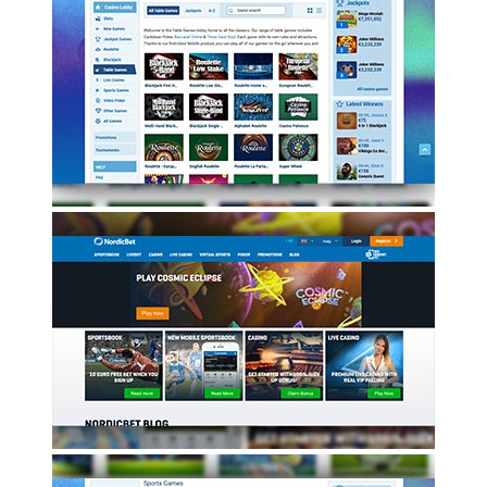
Sajten är modernt designad, med intuitiv navigering,
hög användarvänlighet och funktionalitet. Det är lätt
att hitta det man söker trots att de erbjuder så stort
utbud, för att allt är väl organiserat i enkla menyer.