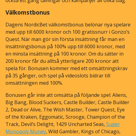
också ett gäng tävlingar och kampanjer av olika slag.
Välkomstbonus
Dagens NordicBet välkomstbonus belönar nya spelare
med upp till 6000 kronor och 100 gratissnurr i Gonzo’s
Quest. När man gör sin första insättning får man en
insättningsbonus på 100% upp till 6000 kronor, med
en minsta insättning på 100 kronor. Om du sätter in
200 kronor får du alltså ytterligare 200 kronor att
spela för. Bonusen kommer med ett omsättningskrav
på 35 gånger, och spel på videoslots bidrar till
omsättningen med 100%.
Bonusen går inte att omsätta på följande spel: Aliens,
Big Bang, Blood Suckers, Castle Builder, Castle Builder
2, Dead or Alive, The Wish Master, Tower Quest, Eye
of the Kraken, Eggomatic, Scrooge, Champion of the
Track, Devil’s Delight, 1429 Uncharted Seas,
Super
Monopoly Money
, Wild Gambler, Kings of Chicago,