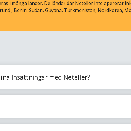
ras i många länder. De länder där Neteller inte opererar in
 Burundi, Benin, Sudan, Guyana, Turkmenistan, Nordkorea, Mo
Mina Insättningar med Neteller?