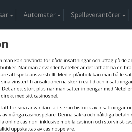
sar
Automater
Spelleverantörer
on
 man kan använda för både insättningar och uttag på de all
tiker. När man använder Neteller är det lätt att ha en bra
ättare att spela ansvarsfullt. Med e-plånbok kan man både sä
 sina vinster! Transaktionerna sker i realtid och insättninga
Det är ett stort plus när man sätter in pengar med Netelle
direkt med sitt casinospel.
t lätt för sina användare att se sin historik av insättningar o
 av många casinospelare. Denna säkra och pålitliga betal
la online casinon, inklusive mobila casinon och storvinst-ca
lltid uppskattas av casinospelare.