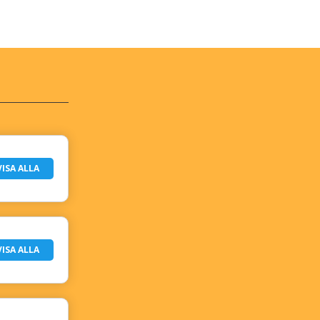
VISA ALLA
VISA ALLA