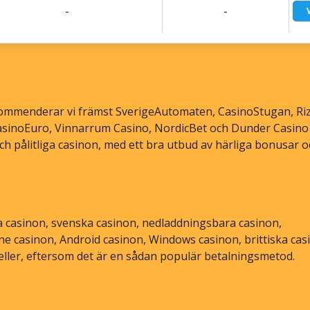
-
-
kommenderar vi främst SverigeAutomaten, CasinoStugan, Riz
sinoEuro, Vinnarrum Casino, NordicBet och Dunder Casino
ch pålitliga casinon, med ett bra utbud av härliga bonusar o
la casinon, svenska casinon, nedladdningsbara casinon,
ne casinon, Android casinon, Windows casinon, brittiska cas
teller, eftersom det är en sådan populär betalningsmetod.