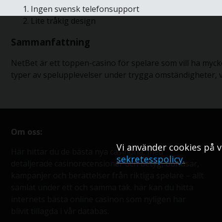
Ingen svensk telefonsupport
Lite tråkig design
Sammanfattning
NetBet är ett toppen-casino för spelare som vill ha myck
typer av spelupplevelser under trygga omständigheter, v
Om oss:
Vi använder cookies på v
Här hittar du de bästa nya casinona, med
sekretesspolicy.
detaljerade casinorecensioner och betyg, bonusar,
kampanjer och berättelser från riktiga spelare – allt
samlat under ett och samma tak. här kan du hitta
internets bästa online casinon som nyligen har
blivit tillagda i vår databas.