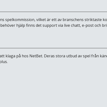
ns spelkommission, vilket är ett av branschens striktaste 
ehöver hjälp finns det support via live chatt, e-post och bri
t att klaga på hos NetBet. Deras stora utbud av spel från kä
plus.