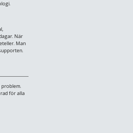
logi.
l,
 dagar. När
eteller. Man
 supporten.
 problem.
rad för alla