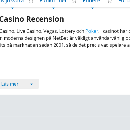
Mjukvara
Funktioner
Enheter
Förd
Casino Recension
Casino, Live Casino, Vegas, Lottery och
Poker
. I casinot har
en moderna designen på NetBet är väldigt användarvänlig oc
nnits på marknaden sedan 2001, så de det precis vad spelare är
Läs mer