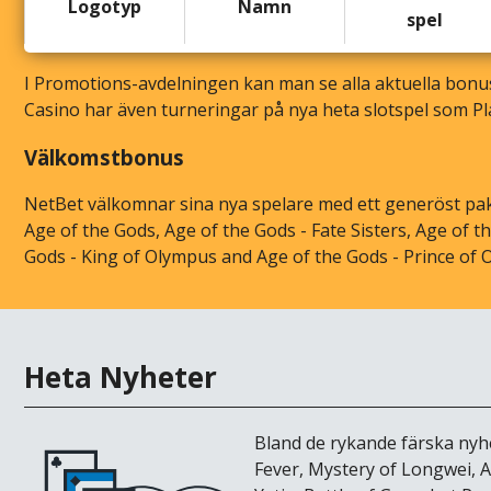
Logotyp
Namn
spel
I Promotions-avdelningen kan man se alla aktuella bonusa
Casino har även turneringar på nya heta slotspel som Pl
Välkomstbonus
NetBet välkomnar sina nya spelare med ett generöst pak
Age of the Gods, Age of the Gods - Fate Sisters, Age of 
Gods - King of Olympus and Age of the Gods - Prince of 
Heta Nyheter
Bland de rykande färska nyhe
Fever, Mystery of Longwei, A