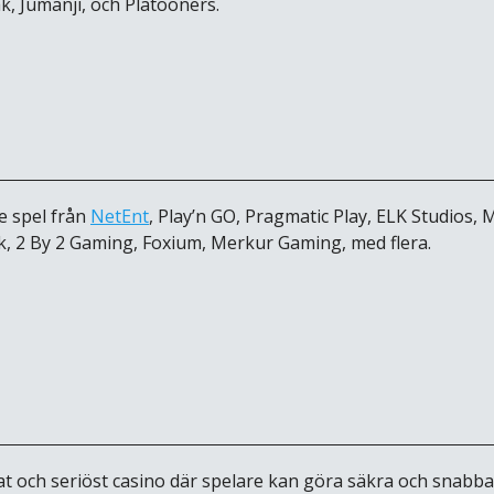
k, Jumanji, och Platooners.
e spel från
NetEnt
, Play’n GO, Pragmatic Play, ELK Studios,
k, 2 By 2 Gaming, Foxium, Merkur Gaming, med flera.
at och seriöst casino där spelare kan göra säkra och snabba