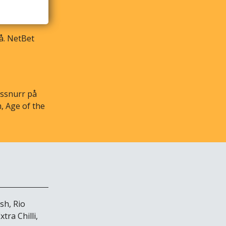
å. NetBet
issnurr på
, Age of the
sh, Rio
ra Chilli,