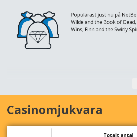
Populärast just nu på NetBet 
Wilde and the Book of Dead, 
Wins, Finn and the Swirly Sp
Casinomjukvara
Totalt antal