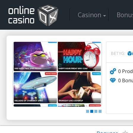
Casinon
Bonu
BETYG:
0 Prod
0 Bon