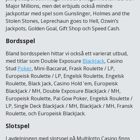
Major Millions, men det erbjuds också mindre
jackpottar med spel som Gunslinger, Holmes and the
Stolen Stones, Leprechaun goes to Hell, Ozwin’s
Jackpots, Golden Goal, Gift Shop och Speed Cash.
Bordsspel
Bland bordsspelen hittar vi också ett varierat utbud,
med titlar som Double Exposure
BlackJack
, Casino
Stud
Poker
, Mini-Baccarat, Frask Roulette / LP,
Europeisk Roulette / LP, Engelsk Roulette, Engelsk
Roulette, Black Jack, Casino Hold 'em, Europeisk
BlackJack / MH, Double Exposure BlackJack / MH,
Europeisk Roulette, Pai Gow Poker, Engelsk Roulette /
LP, Single Deck BlackJack / MH, BlackJack / MH, Fransk
Roulette, och Europeisk BlackJack.
Slotspel
I avdelningen med slotspel på Multilotto Casino finns