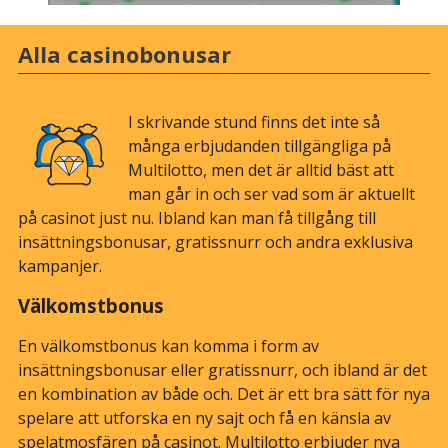
Alla casinobonusar
I skrivande stund finns det inte så
många erbjudanden tillgängliga på
Multilotto, men det är alltid bäst att
man går in och ser vad som är aktuellt
på casinot just nu. Ibland kan man få tillgång till
insättningsbonusar, gratissnurr och andra exklusiva
kampanjer.
Välkomstbonus
En välkomstbonus kan komma i form av
insättningsbonusar eller gratissnurr, och ibland är det
en kombination av både och. Det är ett bra sätt för nya
spelare att utforska en ny sajt och få en känsla av
spelatmosfären på casinot. Multilotto erbjuder nya