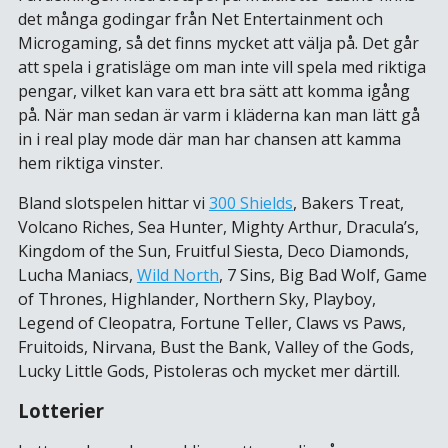
det många godingar från Net Entertainment och
Microgaming, så det finns mycket att välja på. Det går
att spela i gratisläge om man inte vill spela med riktiga
pengar, vilket kan vara ett bra sätt att komma igång
på. När man sedan är varm i kläderna kan man lätt gå
in i real play mode där man har chansen att kamma
hem riktiga vinster.
Bland slotspelen hittar vi
300 Shields
, Bakers Treat,
Volcano Riches, Sea Hunter, Mighty Arthur, Dracula’s,
Kingdom of the Sun, Fruitful Siesta, Deco Diamonds,
Lucha Maniacs,
Wild North
, 7 Sins, Big Bad Wolf, Game
of Thrones, Highlander, Northern Sky, Playboy,
Legend of Cleopatra, Fortune Teller, Claws vs Paws,
Fruitoids, Nirvana, Bust the Bank, Valley of the Gods,
Lucky Little Gods, Pistoleras och mycket mer därtill.
Lotterier