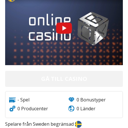
casinoavdelning med ett utbud av härliga casinospel
från
NetEnt
, Yggdrasil och Microgaming.
Kort Historia
Multilotto lanserades i början av 2011 och varje år
växer deras utbud med lotterier och spel inom olika
spelkategorier. Idag finns sajten tillgänglig för spel på
stationära datorer och mobila enheter som
smartphones och surfplattor.
Översikt
GÅ TILL CASINO
Casinospelen är uppdelade i kategorierna: Popular,
New, Slots, Jackpot,
Table Games
och Other. Även om
utbudet är lite begränsat, med ungefär 250 slotspel,
- Spel
0 Bonustyper
så har de sett till att erbjuda spel av hög kvalitet och
0 Producenter
0 Länder
med bra utbetalningsprocent. Detta gäller även
jackpottavdelningen, där du finner de största
jackpottarna.
Spelare från Sweden begränsad