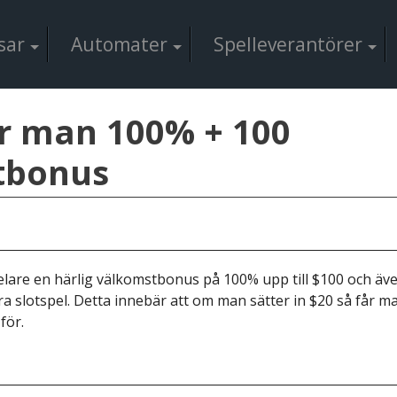
sar
Automater
Spelleverantörer
år man 100% + 100
stbonus
lare en härlig välkomstbonus på 100% upp till $100 och äv
ra slotspel. Detta innebär att om man sätter in $20 så får ma
för.