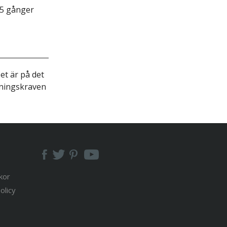
35 gånger
et är på det
tningskraven
kor
olicy