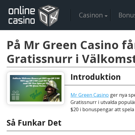
Casinon
Bonu
På Mr Green Casino f
Gratissnurr i Välkom
Introduktion
Mr Green Casino
ger nya spe
Gratissnurr i utvalda populä
$20 i bonuspengar att spela 
Så Funkar Det