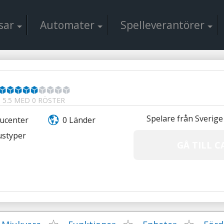
sar
Automater
Spelleverantörer
5.5 MED
0
RÖSTER
Spelare från Sverig
ucenter
0 Länder
ustyper
GÅ TILL C