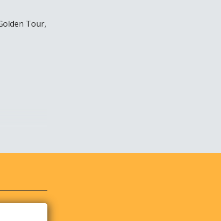
 Golden Tour,