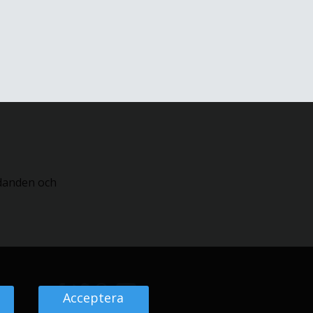
udanden och
Acceptera