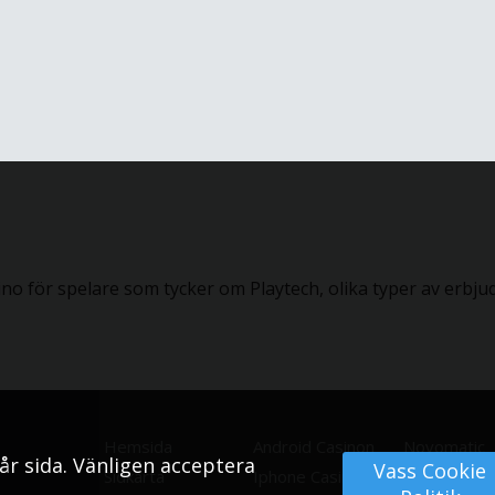
 för spelare som tycker om Playtech, olika typer av erbj
Hemsida
Android Casinon
Novomatic
år sida. Vänligen acceptera
Vass Cookie
Sidkarta
Iphone Casinon
Yggdrasil