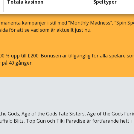
Totala kasinon
Speltyper
manenta kampanjer i stil med ”Monthly Madness”, ”Spin Spe
a för att se vad som är aktuellt just nu.
% upp till £200. Bonusen är tillgänglig för alla spelare s
r på 40 gånger.
the Gods, Age of the Gods Fate Sisters, Age of the Gods Furi
ffalo Blitz, Top Gun och Tiki Paradise är fortfarande hett i