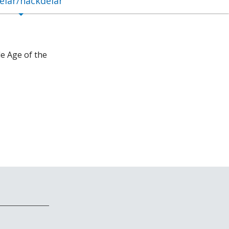
elar/nackdelar
e Age of the