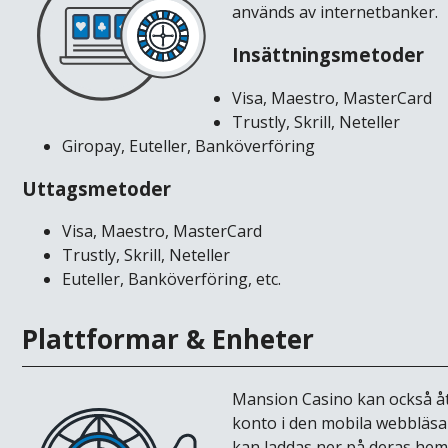
används av internetbanker.
Insättningsmetoder
Visa, Maestro, MasterCard
Trustly, Skrill, Neteller
Giropay, Euteller, Banköverföring
Uttagsmetoder
Visa, Maestro, MasterCard
Trustly, Skrill, Neteller
Euteller, Banköverföring, etc.
Plattformar & Enheter
Mansion Casino kan också åtn
konto i den mobila webbläsa
kan laddas ner på deras hems