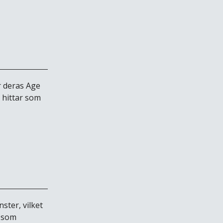
r deras Age
 hittar som
ster, vilket
k som