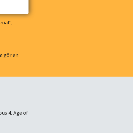
cial”,
om gör en
ous 4, Age of