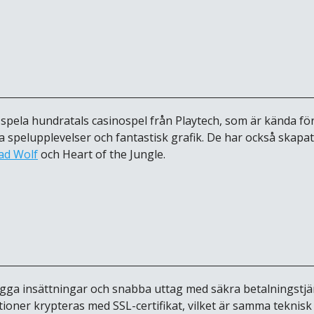
pela hundratals casinospel från Playtech, som är kända fö
a spelupplevelser och fantastisk grafik. De har också skapat
ad Wolf
och Heart of the Jungle.
gga insättningar och snabba uttag med säkra betalningstjän
aktioner krypteras med SSL-certifikat, vilket är samma teknis