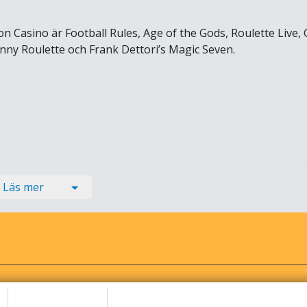
n Casino är Football Rules, Age of the Gods, Roulette Live,
Penny Roulette och Frank Dettori’s Magic Seven.
Läs mer