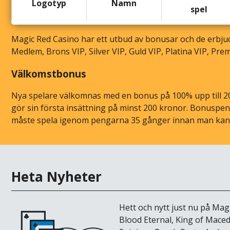
Logotyp
Namn
spel
Magic Red Casino har ett utbud av bonusar och de erbju
Medlem, Brons VIP, Silver VIP, Guld VIP, Platina VIP, Pre
Välkomstbonus
Nya spelare välkomnas med en bonus på 100% upp till 2
gör sin första insättning på minst 200 kronor. Bonuspen
måste spela igenom pengarna 35 gånger innan man kan t
Heta Nyheter
Hett och nytt just nu på Ma
Blood Eternal, King of Maced