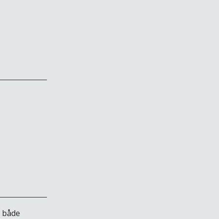
r både