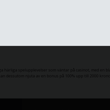
a härliga spelupplevelser som väntar på casinot, med en bl
 kan dessutom njuta av en bonus på 100% upp till 2000 krono