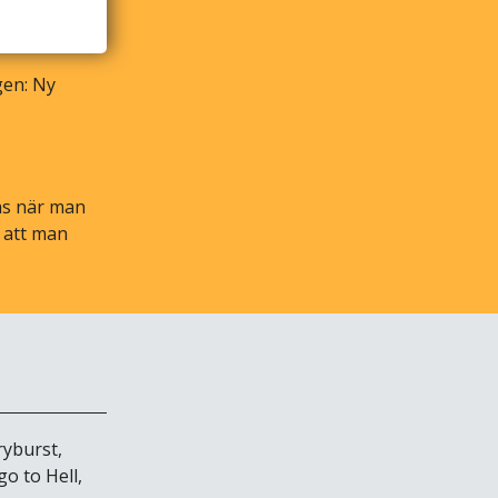
gen: Ny
as när man
 att man
ryburst,
o to Hell,