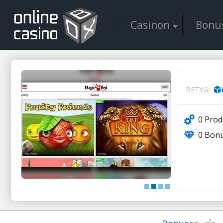
Casinon
Bonu
BETYG:
0 Prod
0 Bon