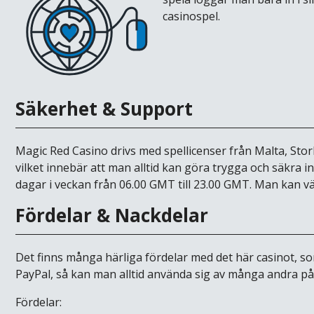
casinospel.
Säkerhet & Support
Magic Red Casino drivs med spellicenser från Malta, Stor
vilket innebär att man alltid kan göra trygga och säkra in
dagar i veckan från 06.00 GMT till 23.00 GMT. Man kan välj
Fördelar & Nackdelar
Det finns många härliga fördelar med det här casinot, so
PayPal, så kan man alltid använda sig av många andra påli
Fördelar: