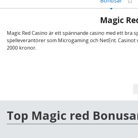
Bonusar
Magic Re
Magic Red Casino är ett spännande casino med ett bra sp
spelleverantörer som Microgaming och NetEnt. Casinot 
2000 kronor.
Top Magic red Bonusa