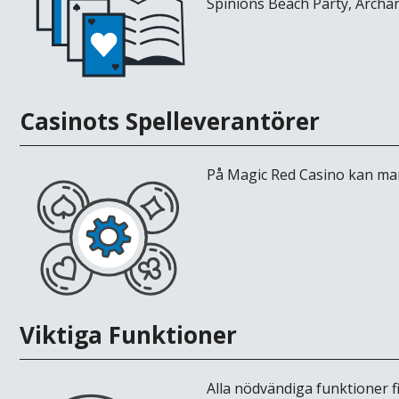
Spinions Beach Party, Archan
Casinots Spelleverantörer
På Magic Red Casino kan man
Viktiga Funktioner
Alla nödvändiga funktioner f