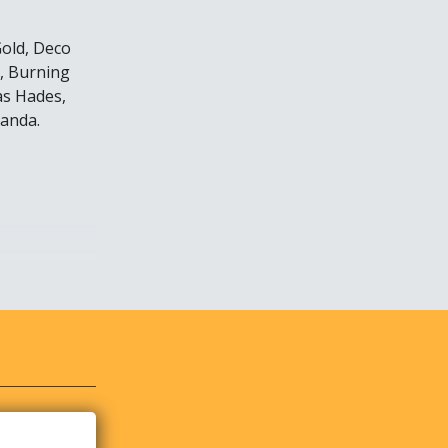
Gold, Deco
s, Burning
as Hades,
Panda.