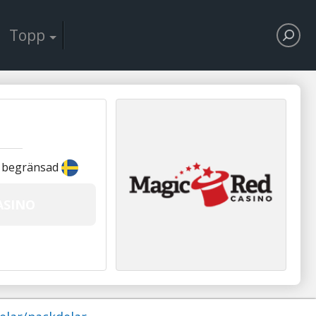
Topp
e begränsad
ASINO