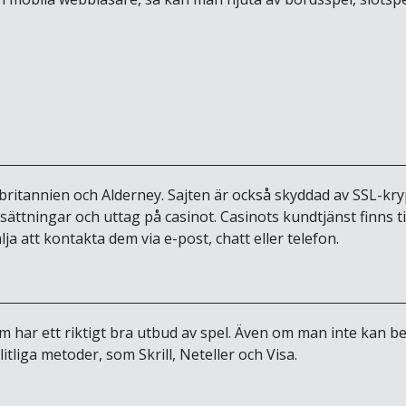
britannien och Alderney. Sajten är också skyddad av SSL-kry
sättningar och uttag på casinot. Casinots kundtjänst finns ti
a att kontakta dem via e-post, chatt eller telefon.
m har ett riktigt bra utbud av spel. Även om man inte kan b
tliga metoder, som Skrill, Neteller och Visa.