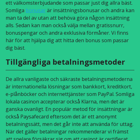
ett välkomsterbjudande som passar just dig allra bäst.
Somliga
bonusar
är insättningsbonusar och andra kan
man ta del av utan att behöva göra någon insättning
alls. Sedan kan man också välja mellan gratissnurr,
bonuspengar och andra exklusiva förmåner. Vi finns
här för att hjälpa dig att hitta den bonus som passar
dig bäst.
Tillgängliga betalningsmetoder
De allra vanligaste och säkraste betalningsmetoderna
är internationella lösningar som bankkort, kreditkort,
e-plånböcker och internettjänster som PayPal. Somliga
lokala casinon accepterar också Klarna, men det är
ganska ovanligt. En populär metod för insättningar är
också Paysafecard eftersom det är ett anonymt
betalningssätt, men det går inte att använda för uttag.
När det gäller betalningar rekommenderar vi främst
att spelare försäkrar sig om att casinot är certifierat