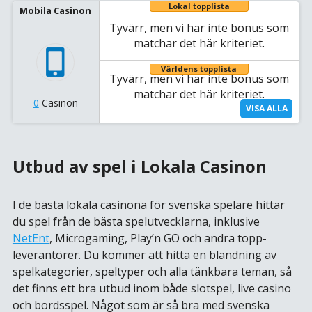
Lokal topplista
Mobila Casinon
Tyvärr, men vi har inte bonus som
matchar det här kriteriet.
Världens topplista
Tyvärr, men vi har inte bonus som
Mobila
matchar det här kriteriet.
0
Casinon
Casinon
VISA ALLA
Utbud av spel i Lokala Casinon
I de bästa lokala casinona för svenska spelare hittar
du spel från de bästa spelutvecklarna, inklusive
NetEnt
, Microgaming, Play’n GO och andra topp-
leverantörer. Du kommer att hitta en blandning av
spelkategorier, speltyper och alla tänkbara teman, så
det finns ett bra utbud inom både slotspel, live casino
och bordsspel. Något som är så bra med svenska