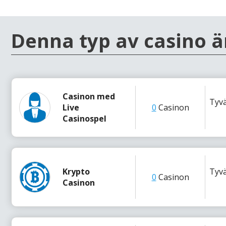
De bästa lokala iPad Casinon
Denna typ av casino ä
Vi rekommenderar bara de bästa casinona för svenska spe
konto på ett av följande casinon rekommenderar vi att du
välkomstpaket för en spelupplevelse i toppklass: Rizk C
SverigeAutomaten, CasinoStugan,
Casumo Casino
, Nord
Casinon med
Tyvä
Live
0
Casinon
Casinospel
Krypto
Tyvä
0
Casinon
Casinon