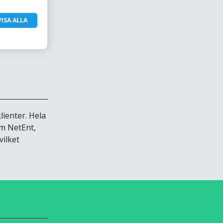
VISA ALLA
lienter. Hela
om NetEnt,
vilket