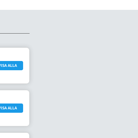
har ett
VISA ALLA
VISA ALLA