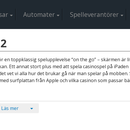
sar
Automater
Spelleverantörer
22
n för en toppklassig spelupplevelse “on the go” – skärmen är l
kan. Ett annat stort plus med att spela casinospel på iPaden
det vet vi alla hur det brukar gå när man spelar på mobben. S
l med surfplattan från Apple och vilka casinon som passar bä
Läs mer
 inkluderar iPad Mini, iPad 4, iPad 3, iPad 2, iPad Pro och iP
 den för att spela slotspel, live casinospel, bordsspel,
Roule
sig tillbaka och njuta!