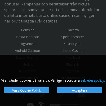
bonusar, kampanjer och berättelser från riktiga
spelare – allt samlat under ett och samma tak. här kan
du hitta internets bästa online casinon som nyligen
har blivit tillagda i vår databas.
Hemsida
Sidkarta
Bästa Bonusar
Spelautomater
Programvara
Kasinotyper
Android Casinon
Iphone Casinon
Bitcoin Casinon
Mobilspel
NetEnt
Playtech
Novomatic
Yggdrasil
Användarvillkor
Integritetspolicy
Vi använder cookies på vår sida. Vänligen acceptera
sekretesspolicy.
Vass Cookie Politik
Acceptera