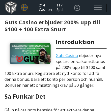
214
117
Casinon
Spel
Guts Casino erbjuder 200% upp till
$100 + 100 Extra Snurr
Introduktion
Guts Casino
ebjuder nya
spelare en välkomstbonus
på 200% upp till $100 samt
100 Extra Snurr. Registrera ett nytt konto för att få
denna bonus. Bara ett konto per person och hushåll.
Bonusen har ett omsättningskrav på 30 gånger.
Så Funkar Det
Gå in på casinots hemsida för att aktivera denna