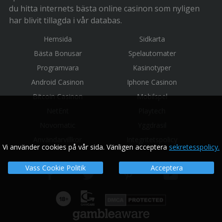
du hitta internets bästa online casinon som nyligen
har blivit tillagda i vår databas.
Hemsida
Sidkarta
Bästa Bonusar
Spelautomater
Programvara
Kasinotyper
Android Casinon
Iphone Casinon
Bitcoin Casinon
Mobilspel
NetEnt
Playtech
Novomatic
Yggdrasil
Användarvillkor
Integritetspolicy
Vi använder cookies på vår sida. Vänligen acceptera
sekretesspolicy.
Vass Cookie Politik
Acceptera