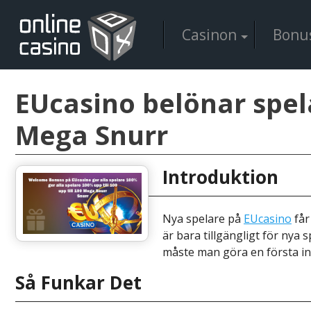
Casinon
Bonu
EUcasino belönar spel
Mega Snurr
Introduktion
Nya spelare på
EUcasino
får
är bara tillgängligt för nya 
måste man göra en första in
Så Funkar Det