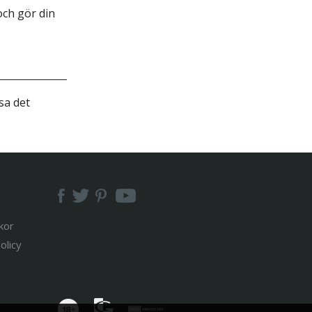
och gör din
sa det
kor
olicy