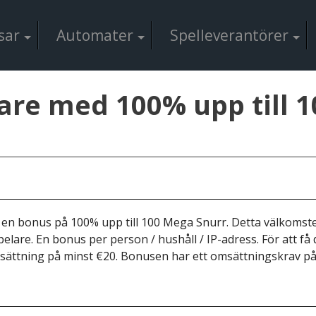
sar
Automater
Spelleverantörer
are med 100% upp till 1
 en bonus på 100% upp till 100 Mega Snurr. Detta välkoms
spelare. En bonus per person / hushåll / IP-adress. För att f
sättning på minst €20. Bonusen har ett omsättningskrav på