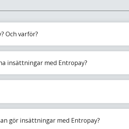
? Och varför?
na insättningar med Entropay?
man gör insättningar med Entropay?