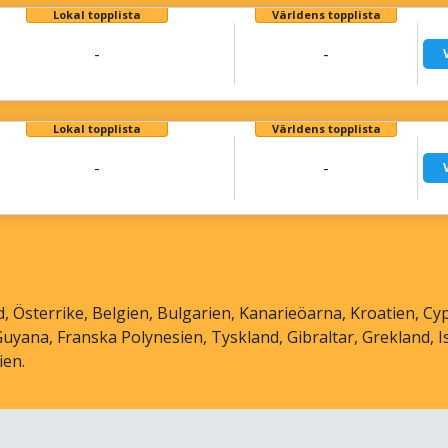
Lokal topplista
Världens topplista
-
-
Lokal topplista
Världens topplista
-
-
, Österrike, Belgien, Bulgarien, Kanarieöarna, Kroatien, Cy
uyana, Franska Polynesien, Tyskland, Gibraltar, Grekland, Is
ien.