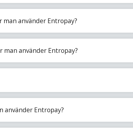
är man använder Entropay?
är man använder Entropay?
?
n använder Entropay?