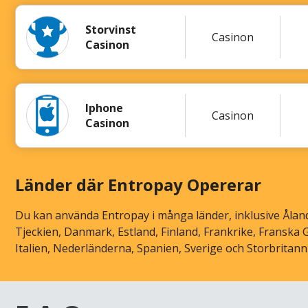
Storvinst
Casinon
Casinon
Iphone
Casinon
Casinon
Länder där Entropay Opererar
Du kan använda Entropay i många länder, inklusive Åland
Tjeckien, Danmark, Estland, Finland, Frankrike, Franska G
Italien, Nederländerna, Spanien, Sverige och Storbritann