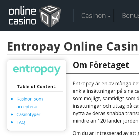
Casinon
Bonu
Entropay Online Casi
Om Företaget
Entropay är en av många bet
Table of Content:
enkla insättningar på sina c
som möjligt, samtidigt som 
Kasinon som
insättningar och uttag på ca
accepterar
nytta av deras snabba transa
Casinotyper
mindre än 120 länder jorden 
FAQ
Om du är intresserad av att 