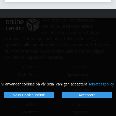
Här hittar du de bästa nya
casinona, med detaljerade
casinorecensioner och betyg,
bonusar, kampanjer och berättelser från riktiga
spelare – allt samlat under ett och samma tak. här kan
du hitta internets bästa online casinon som nyligen
har blivit tillagda i vår databas.
Hemsida
Sidkarta
Bästa Bonusar
Spelautomater
Programvara
Kasinotyper
Vi använder cookies på vår sida. Vänligen acceptera
sekretesspolicy.
Android Casinon
Iphone Casinon
Vass Cookie Politik
Acceptera
Bitcoin Casinon
Mobilspel
NetEnt
Playtech
Novomatic
Yggdrasil