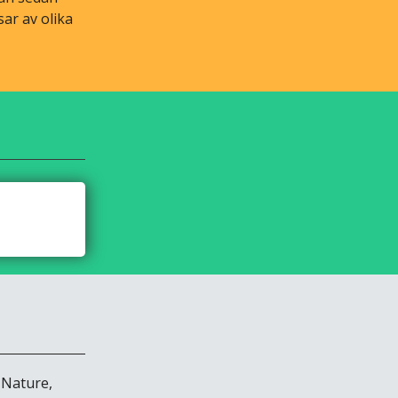
ar av olika
 Nature,