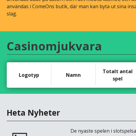
användas i ComeOns butik, där man kan byta ut sina insa
slag.
Casinomjukvara
Totalt antal
Logotyp
Namn
spel
Heta Nyheter
De nyaste spelen i slotspels