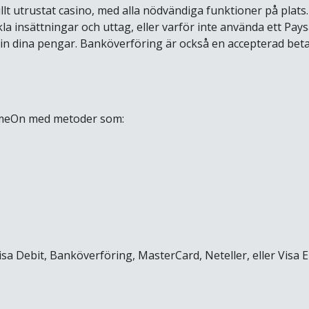
lt utrustat casino, med alla nödvändiga funktioner på plats.
a insättningar och uttag, eller varför inte använda ett Pays
r in dina pengar. Banköverföring är också en accepterad be
omeOn med metoder som:
isa Debit, Banköverföring, MasterCard, Neteller, eller Visa E