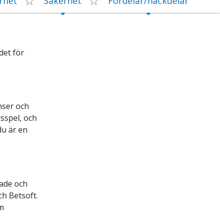
rhet
Säkerhet
Fördelar/nackdelar
det för
nser och
dsspel, och
du är en
rade och
ch Betsoft.
um