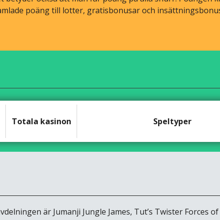
mlade poäng till lotter, gratisbonusar och insättningsbonus
Totala kasinon
Speltyper
avdelningen är Jumanji Jungle James, Tut’s Twister Forces of