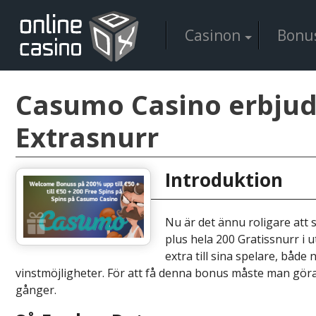
Casinon
Bonu
Casumo Casino erbjude
Extrasnurr
Introduktion
Nu är det ännu roligare att 
plus hela 200 Gratissnurr i utv
extra till sina spelare, både
vinstmöjligheter. För att få denna bonus måste man gör
gånger.