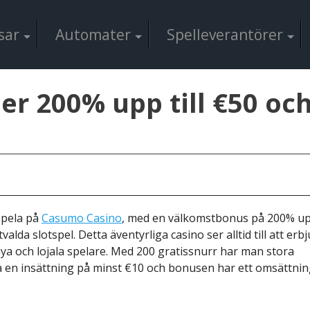
sar
Automater
Spelleverantörer
r 200% upp till €50 oc
spela på
Casumo Casino
, med en välkomstbonus på 200% upp
alda slotspel. Detta äventyrliga casino ser alltid till att erbju
 nya och lojala spelare. Med 200 gratissnurr har man stora
a en insättning på minst €10 och bonusen har ett omsättni