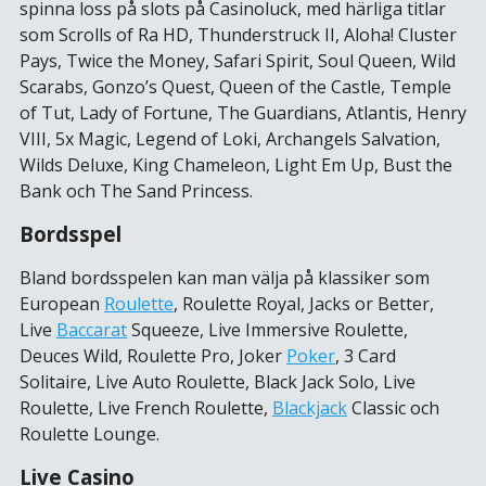
spinna loss på slots på Casinoluck, med härliga titlar
som Scrolls of Ra HD, Thunderstruck II, Aloha! Cluster
Pays, Twice the Money, Safari Spirit, Soul Queen, Wild
Scarabs, Gonzo’s Quest, Queen of the Castle, Temple
of Tut, Lady of Fortune, The Guardians, Atlantis, Henry
VIII, 5x Magic, Legend of Loki, Archangels Salvation,
Wilds Deluxe, King Chameleon, Light Em Up, Bust the
Bank och The Sand Princess.
Bordsspel
Bland bordsspelen kan man välja på klassiker som
European
Roulette
, Roulette Royal, Jacks or Better,
Live
Baccarat
Squeeze, Live Immersive Roulette,
Deuces Wild, Roulette Pro, Joker
Poker
, 3 Card
Solitaire, Live Auto Roulette, Black Jack Solo, Live
Roulette, Live French Roulette,
Blackjack
Classic och
Roulette Lounge.
Live Casino