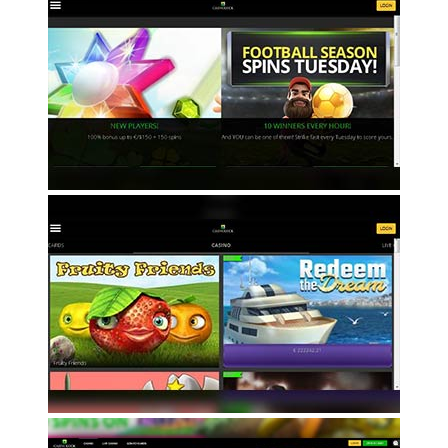
Wonder Hounds, 2 Fat Cats, Forest Mania och Jade
Idol. Casinospelen är uppdelade i kategorierna Utvalda
Spel, Nytt, Videoautomater, Klassiska, Casinospel och
Skraplotter. Det finns också en separat avdelning för
Live Casino och Skraplotter.