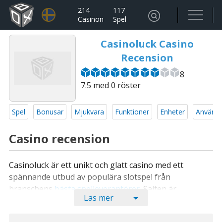
214
117
Casinon
Spel
Casinoluck Casino
Recension
8
7.5 med
0
röster
Spel
Bonusar
Mjukvara
Funktioner
Enheter
Användb
Casino recension
Casinoluck är ett unikt och glatt casino med ett
spännande utbud av populära slotspel från
branschens
bästa spelleverantörer
. Sajten är
Läs mer
väldesignad med en massa färg och glada banners,
som gör att man verkligen får lust att spinna loss på