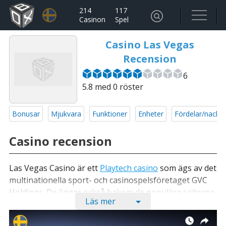
214
117
Casinon
Spel
Casino Las Vegas
Recension
6
5.8 med
0
röster
Bonusar
Mjukvara
Funktioner
Enheter
Fördelar/nackde
Casino recension
Las Vegas Casino är ett
Playtech casino
som ägs av det
multinationella sport- och casinospelsföretaget GVC
Holdings. De ligger också bakom de populära sajterna
Läs mer
bwin, Sporting Bet, PartyPoker och Foxy Bingo.
Casinot drivs med en spellicens från Gibraltars