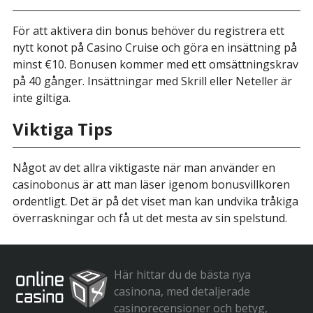
För att aktivera din bonus behöver du registrera ett
nytt konot på Casino Cruise och göra en insättning på
minst €10. Bonusen kommer med ett omsättningskrav
på 40 gånger. Insättningar med Skrill eller Neteller är
inte giltiga.
Viktiga Tips
Något av det allra viktigaste när man använder en
casinobonus är att man läser igenom bonusvillkoren
ordentligt. Det är på det viset man kan undvika tråkiga
överraskningar och få ut det mesta av sin spelstund.
Här hittar du de bästa nya
casinona, med detaljerade
casinorecensioner och betyg,