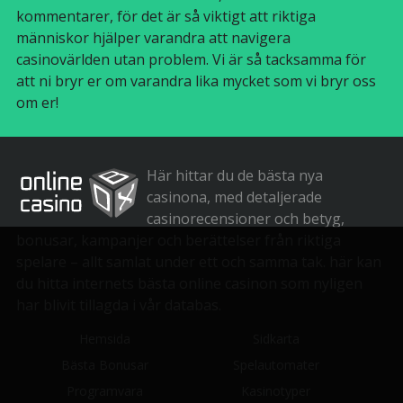
kommentarer, för det är så viktigt att riktiga
människor hjälper varandra att navigera
casinovärlden utan problem. Vi är så tacksamma för
att ni bryr er om varandra lika mycket som vi bryr oss
om er!
Här hittar du de bästa nya
casinona, med detaljerade
casinorecensioner och betyg,
bonusar, kampanjer och berättelser från riktiga
spelare – allt samlat under ett och samma tak. här kan
du hitta internets bästa online casinon som nyligen
har blivit tillagda i vår databas.
Hemsida
Sidkarta
Bästa Bonusar
Spelautomater
Programvara
Kasinotyper