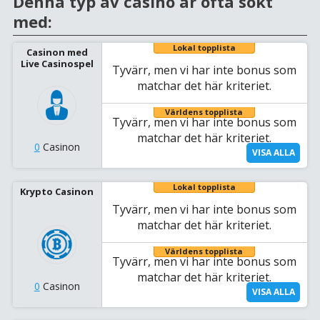
Denna typ av casino är ofta sökt
Så identifierar man ett opålitligt
med:
casino
Lokal topplista
Casinon med
Live Casinospel
Tyvärr, men vi har inte bonus som
Det finns några viktiga varningstecken som man ska
matchar det här kriteriet.
vara uppmärksam på när man letar efter nya casinon
att spela på online. Visst är det härligt med variation
Världens topplista
Tyvärr, men vi har inte bonus som
och ombyte, men innan man lämnar ut sin personliga
Casinon
matchar det här kriteriet.
information så ska man försäkra sig om att casinot
0
Casinon
med
VISA ALLA
Live
går att lita på. Först och främst så ska man kolla vilken
Casinospel
typ av spellicens(er) casinot opererar under. Om det är
Lokal topplista
Krypto Casinon
väldigt svårt att hitta den informationen på sajten så
Tyvärr, men vi har inte bonus som
bör du höra alarmklockan ringa i bakhuvudet. En
matchar det här kriteriet.
tumregel här är att bara spela casinon som har en
europeisk eller brittisk spellicens. En europeisk
Världens topplista
Tyvärr, men vi har inte bonus som
spellicens innebär också att casinovinster för svenska
Krypto
matchar det här kriteriet.
spelare är skattefria. Bonus!
0
Casinon
Casinon
VISA ALLA
En annan viktig aspekt att ha i åtanke är bonusvillkor