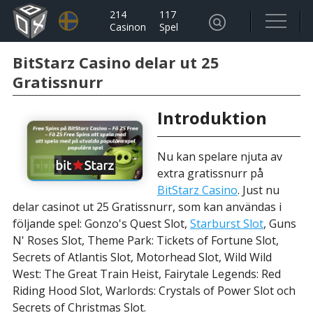
214
117
Casinon
Spel
BitStarz Casino delar ut 25
Gratissnurr
Introduktion
Nu kan spelare njuta av
extra gratissnurr på
BitStarz Casino
. Just nu
delar casinot ut 25 Gratissnurr, som kan användas i
följande spel: Gonzo's Quest Slot,
Starburst Slot
, Guns
N' Roses Slot, Theme Park: Tickets of Fortune Slot,
Secrets of Atlantis Slot, Motorhead Slot, Wild Wild
West: The Great Train Heist, Fairytale Legends: Red
Riding Hood Slot, Warlords: Crystals of Power Slot och
Secrets of Christmas Slot.