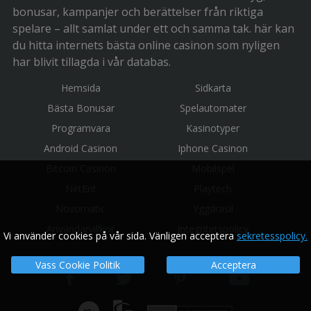
bonusar, kampanjer och berättelser från riktiga
spelare – allt samlat under ett och samma tak. här kan
du hitta internets bästa online casinon som nyligen
har blivit tillagda i vår databas.
Hemsida
Sidkarta
Bästa Bonusar
Spelautomater
Programvara
Kasinotyper
Android Casinon
Iphone Casinon
Bitcoin Casinon
Mobilspel
NetEnt
Playtech
Novomatic
Yggdrasil
Användarvillkor
Integritetspolicy
Vi använder cookies på vår sida. Vänligen acceptera
sekretesspolicy.
Vass Cookie Politik
Acceptera