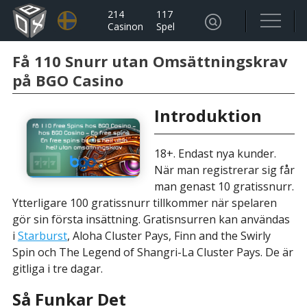
214
117
Casinon
Spel
Få 110 Snurr utan Omsättningskrav
på BGO Casino
Introduktion
18+. Endast nya kunder.
När man registrerar sig får
man genast 10 gratissnurr.
Ytterligare 100 gratissnurr tillkommer när spelaren
gör sin första insättning. Gratisnsurren kan användas
i
Starburst
, Aloha Cluster Pays, Finn and the Swirly
Spin och The Legend of Shangri-La Cluster Pays. De är
gitliga i tre dagar.
Så Funkar Det