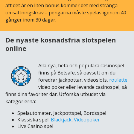
att det är en liten bonus kommer det med stränga
omsättningskrav – pengarna måste spelas igenom 40
gånger inom 30 dagar.
De nyaste kosnadsfria slotspelen
online
Alla nya, heta och populära casinospel
finns på Betsafe, så oavsett om du
föredrar jackpottar, videoslots,
roulette
,
video poker eller levande casinospel, så
finns dina favoriter där. Utforska utbudet via
kategorierna:
Spelautomater, Jackpottspel, Bordsspel
Klassiska spel,
Blackjack
,
Videopoker
Live Casino spel