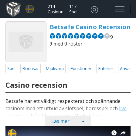
214
117
Casinon
Spel
Betsafe Casino Recension
9
9 med
0
röster
Spel
Bonusar
Mjukvara
Funktioner
Enheter
Användb
Casino recension
Betsafe har ett väldigt respekterat och spännande
casinom med ett utbud av slotspel, bordsspel och
live
casinospel
från Microgaming, NetEnt,
Evolution
Läs mer
Gaming
och Play’GO. Totalt finns det över 1000
videoslots, över hundra jackpottspel och över 100 spel