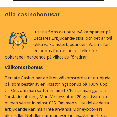
Alla casinobonusar
Just nu finns det bara två kampanjer på
Betsafes Erbjudande-sida, och det är två
olika välkomsterbjudanden. Välj mellan
en bonus för casinospel eller för
pokerspel, beroende på vilket du föredrar.
Välkomstbonus
Betsafe Casino har en liten välkomstpresent att bjuda
på, som består av en insättningsbonus på 100% upp
till £50, om man sätter in minst £10 när man gör sin
första insättning. Man får dessutom 20 gratissnurr o
m man sätter in minst £25. Om man vill ta del av detta
erbjudande kan man inte använda Moneybookers,
Skrill eller Neteller när man gör sin insättning. Trots