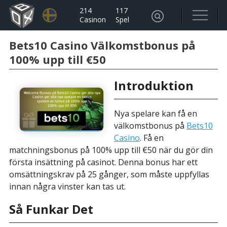
214
117
Casinon
Spel
Bets10 Casino Välkomstbonus på
100% upp till €50
Introduktion
Nya spelare kan få en
välkomstbonus på
Bets10
Casino
. Få en
matchningsbonus på 100% upp till €50 när du gör din
första insättning på casinot. Denna bonus har ett
omsättningskrav på 25 gånger, som måste uppfyllas
innan några vinster kan tas ut.
Så Funkar Det