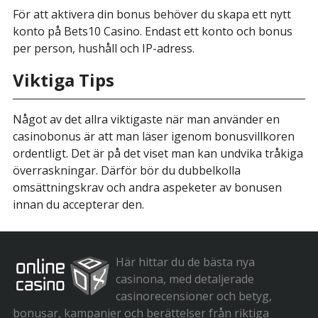
För att aktivera din bonus behöver du skapa ett nytt
konto på Bets10 Casino. Endast ett konto och bonus
per person, hushåll och IP-adress.
Viktiga Tips
Något av det allra viktigaste när man använder en
casinobonus är att man läser igenom bonusvillkoren
ordentligt. Det är på det viset man kan undvika tråkiga
överraskningar. Därför bör du dubbelkolla
omsättningskrav och andra aspeketer av bonusen
innan du accepterar den.
Här hittar du de bästa nya
casinona, med detaljerade
casinorecensioner och betyg,
bonusar, kampanjer och berättelser från riktiga