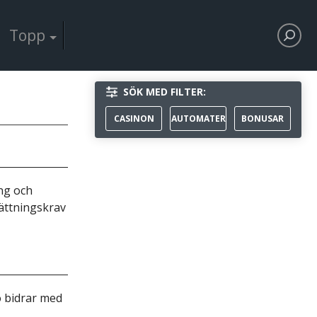
Topp
SÖK MED FILTER:
CASINON
AUTOMATER
BONUSAR
ng och
ättningskrav
o bidrar med