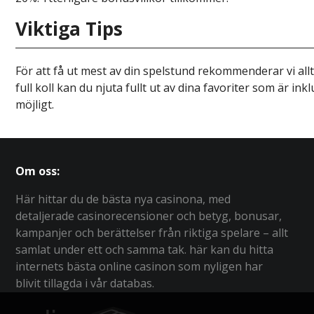
Viktiga Tips
För att få ut mest av din spelstund rekommenderar vi allti
full koll kan du njuta fullt ut av dina favoriter som är
möjligt.
Om oss:
Här hittar du de bästa nya casinona, med
detaljerade casinorecensioner och betyg, bonusar,
kampanjer och berättelser från riktiga spelare – allt
samlat under ett och samma tak. här kan du hitta
internets bästa online casinon som nyligen har
blivit tillagda i vår databas.