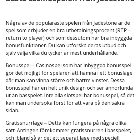
njuta av deras spel på casinon som vi har listat nedan.
Även om Jadestone är en relativt ny aktör i
casinovärlden, så har de redan funnit sin plats i
Några av de populäraste spelen från Jadestone är de
casinospelarnas hjärtan med sitt utbud av
spel som erbjuder en bra utbetalningsprocent (RTP –
spelautomater, bordsspel och skraplotter. Jadestones
return to player) och som dessutom har bra inbyggda
olika roulette-varianter gör att spelare kan välja om de
bonusfunktioner. Du kan utforska deras utbud och
vill spela fransk roulette, amerikansk roulette eller
själv välja vilka du tycker är mest underhållande.
europeisk roulette. Deras olika blackjack-spel, Casino
Hold'em, Baccarat, Pai Gow-poker och Three Card
Bonusspel – Casinospel som har inbyggda bonusspel
Poker är också populära bland spelare online.
gör det möjligt för spelaren att hamna i ett bonusläge
där man kan vinna större och bättre vinster. Dessa
Även Videopokerspelare har en del att kan prova
bonusspel har en helt unik design och ser annorlunda
många varianter, liksom Jadestone kasinon. Även om
ut än basspelet. Inte alla slotspel har bonusspel, så det
de inte har några väggmonterade varianter, innehåller
kan man undersöka först för att vara på den säkra
bland annat Jacks or Better, Deuces Wild och Double
sidan.
Bonus. Alla spel kan avnjutas i både med en och flera
händer.
Gratissnurrläge – Detta kan fungera på några olika
sätt. Antingen förekommer gratissnurren i basspelet,
Företaget grundades 2008 av ett team av entusiastiska
och ibland så är det ett separat läge med speciell