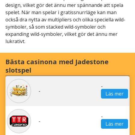
spelälskare, som ville skapa en smidig och
design, vilket gör det ännu mer spännande att spela
underhållande casinoupplevelse, som är komplett med
spelet. När man spelar i gratissnurrläge kan man
alla nödvändiga spelkategorier. Dessa skräddarsydda
också dra nytta av multipliers och olika speciella wild-
mjukvarulösningar för casinooperatörer gör det
symboler, så som stacked wild-symboler och
väldigt lätt för både spelare och casinooperatörer.
expanding wild-symboler, vilket gör det ännu mer
lukrativt.
Om man vill spela casinospel på mobilen så behöver
man vanligtvis ingen speciell app, eftersom alla
moderna casinosajter har optimerats för mobilt spel.
Bästa casinona med Jadestone
Men om det finns en app tillgänglig så
slotspel
rekommenderar vi att du testar den, eftersom det kan
göra din spelstund ännu smidigare. När det inte finns
-
någon app så kan man logga in direkt i sin mobila
-
Läs mer
webbläsare, eftersom alla moderna casinosajter har
optimerats för mobilt spel. Detta brukar innebära
något minimala och avskalade sajter, för att göra det
enklare för de mobila spelarna att navigera sig fram.
-
-
Läs mer
Beroende på vilket casino du använder dig av kan du