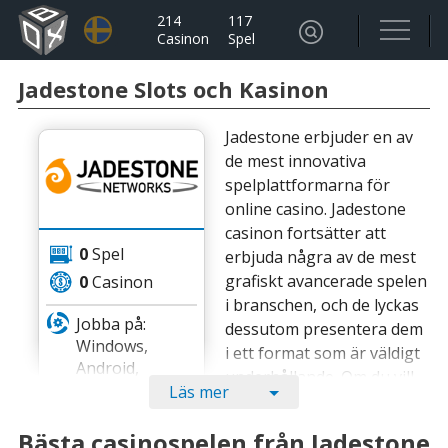
214
117
Casinon
Spel
Jadestone Slots och Kasinon
Jadestone erbjuder en av
de mest innovativa
spelplattformarna för
online casino. Jadestone
casinon fortsätter att
0
Spel
erbjuda några av de mest
grafiskt avancerade spelen
0
Casinon
i branschen, och de lyckas
Jobba på:
dessutom presentera dem
Windows,
i ett format som är väldigt
Android,
underhållande. Om du vill
Iphone
Läs mer
se vad det är som gör
Jadestone unikt, så kan du
Bästa casinospelen från Jadestone