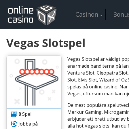
Casinon
Bonu
Vegas Slotspel
Vegas Slotspel är väldigt po
enarmade banditerna på land
Venture Slot, Cleopatra Slot, 
Slot, Elvis Slot, Wizard of O
spelas på online casino. När
Vegas, eftersom man kan nju
De mest populära spelutveck
Merkur Gaming, Microgaming,
0
Spel
erbjuder ett brett utbud av
Jobba på:
alla hot Vegas slots, kan du 