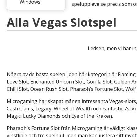
Windows
spelupplevelse precis som o
Alla Vegas Slotspel
Ledsen, men vi har in
Några av de bästa spelen i den här kategorin är Flaming 
Love Slot, Enchanted Unicorn Slot, Gorilla Slot, Golden Ar
Chilli Slot, Ocean Rush Slot, Pharaoh’s Fortune Slot, Wolf
Microgaming har skapat många intressanta Vegas-slots
Cash Clams, Legacy, Wheel of Wealth och Fantastic 7s. V
Magic, Lucky Diamonds och Eye of the Kraken.
Pharaoh’s Fortune Slot från Microgaming är väldigt klassi
vinstlinje och tre spelhjul, men man kan justera sitt myn