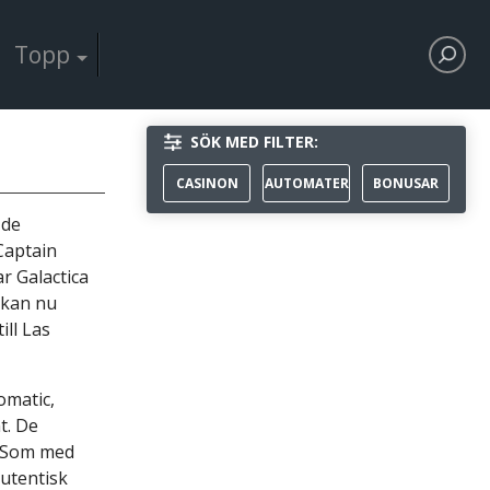
Topp
SÖK MED FILTER:
CASINON
AUTOMATER
BONUSAR
 de
Captain
ar Galactica
t kan nu
ill Las
omatic,
t. De
. Som med
autentisk