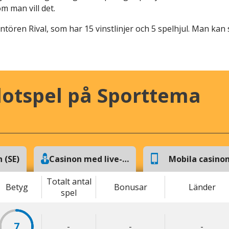
m man vill det.
ren Rival, som har 15 vinstlinjer och 5 spelhjul. Man kan st
lotspel på Sporttema
 (SE)
Casinon med live-spel
Mobila casino
Totalt antal
Betyg
Bonusar
Länder
spel
7
-
-
-