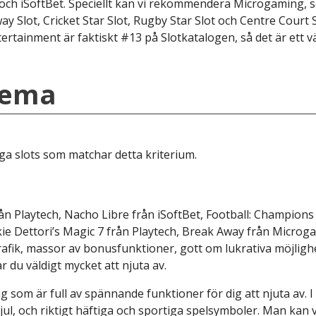
och iSoftBet. Speciellt kan vi rekommendera Microgaming, 
Slot, Cricket Star Slot, Rugby Star Slot och Centre Court S
tainment är faktiskt #13 på Slotkatalogen, så det är ett vä
ttema
ga slots som matchar detta kriterium.
n Playtech, Nacho Libre från iSoftBet, Football: Champions
ie Dettori’s Magic 7 från Playtech, Break Away från Microg
rafik, massor av bonusfunktioner, gott om lukrativa möjligh
ar du väldigt mycket att njuta av.
g som är full av spännande funktioner för dig att njuta av. I
hjul, och riktigt häftiga och sportiga spelsymboler. Man kan v