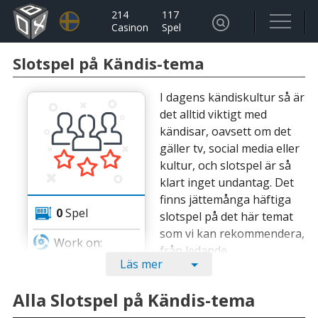
214
117
Casinon
Spel
Slotspel på Kändis-tema
I dagens kändiskultur så är
det alltid viktigt med
kändisar, oavsett om det
gäller tv, social media eller
kultur, och slotspel är så
klart inget undantag. Det
finns jättemånga häftiga
0
Spel
slotspel på det här temat
som vi kan rekommendera,
Work on:
från ledande
Windows
Läs mer
spelleverantörer med bra
bonusfunktioner och
Alla Slotspel på Kändis-tema
riktigt härliga vinstchanser.