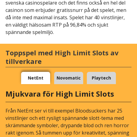
svenska casinospelare och det finns också en hel del
casinon som erbjuder gratissnurr på det spelet, men
då inte med maximal insats. Spelet har 40 vinstlinjer,
en väldigt hälsosam RTP på 96,84% och sjukt
spännande spelmiljö.
Toppspel med High Limit Slots av
tillverkare
NetEnt
Novomatic
Playtech
Mjukvara för High Limit Slots
Från NetEnt ser vi till exempel Bloodsuckers har 25
vinstlinjer och ett rysligt spännande slott-tema med
skrämmande symboler, drypande blod och ren horror
rakt igenom. Så tummen upp för kreativitet, spänning