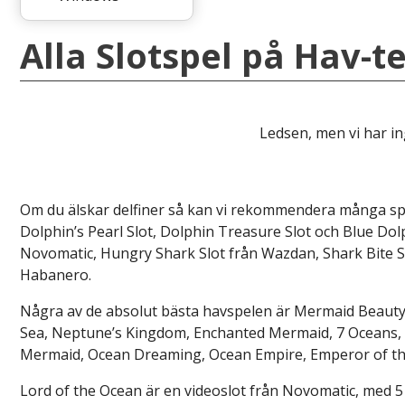
Alla Slotspel på Hav-
Ledsen, men vi har in
Om du älskar delfiner så kan vi rekommendera många spel
Dolphin’s Pearl Slot, Dolphin Treasure Slot och Blue Dol
Novomatic, Hungry Shark Slot från Wazdan, Shark Bite S
Habanero.
Några av de absolut bästa havspelen är Mermaid Beauty
Sea, Neptune’s Kingdom, Enchanted Mermaid, 7 Oceans, L
Mermaid, Ocean Dreaming, Ocean Empire, Emperor of th
Lord of the Ocean är en videoslot från Novomatic, med 5 