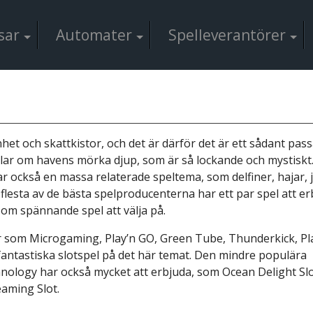
sar
Automater
Spelleverantörer
önhet och skattkistor, och det är därför det är ett sådant pa
lar om havens mörka djup, som är så lockande och mystiskt
r också en massa relaterade speltema, som delfiner, hajar, 
 flesta av de bästa spelproducenterna har ett par spel att e
t om spännande spel att välja på.
r som Microgaming, Play’n GO, Green Tube, Thunderkick, Pl
 fantastiska slotspel på det här temat. Den mindre populära
nology har också mycket att erbjuda, som Ocean Delight Sl
eaming Slot.