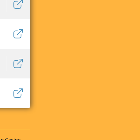
On Casino,