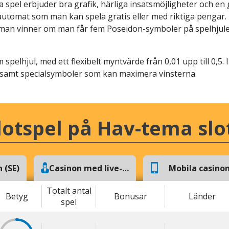
a spel erbjuder bra grafik, härliga insatsmöjligheter och en
elautomat som man kan spela gratis eller med riktiga pengar.
m man vinner om man får fem Poseidon-symboler på spelhju
pelhjul, med ett flexibelt myntvärde från 0,01 upp till 0,5. I
, samt specialsymboler som kan maximera vinsterna.
otspel på Hav-tema slo
 (SE)
Casinon med live-spel
Mobila casino
Totalt antal
Betyg
Bonusar
Länder
spel