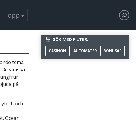
Topp
SÖK MED FILTER:
CASINON
AUTOMATER
BONUSAR
ssande tema
. Oceaniska
jungfrur,
rbjuda på
aytech och
ot, Ocean