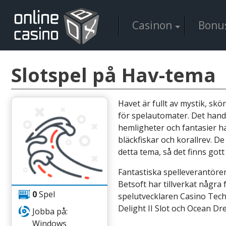
Casinon
Bonu
Slotspel på Hav-tema
Havet är fullt av mystik, sk
för spelautomater. Det hand
hemligheter och fantasier ha
bläckfiskar och korallrev. De
detta tema, så det finns got
Fantastiska spelleverantöre
Betsoft har tillverkat några
0
Spel
spelutvecklaren Casino Tech
Delight II Slot och Ocean Dr
Jobba på:
Windows