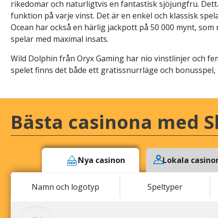
rikedomar och naturligtvis en fantastisk sjöjungfru. Dett
funktion på varje vinst. Det är en enkel och klassisk sp
Ocean har också en härlig jackpott på 50 000 mynt, so
spelar med maximal insats.
Wild Dolphin från Oryx Gaming har nio vinstlinjer och fem s
spelet finns det både ett gratissnurrläge och bonusspel
Bästa casinona med Sl
Nya casinon
Lokala casinon
Namn och logotyp
Speltyper