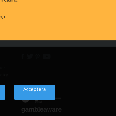
n, e-
kor
olicy
Acceptera