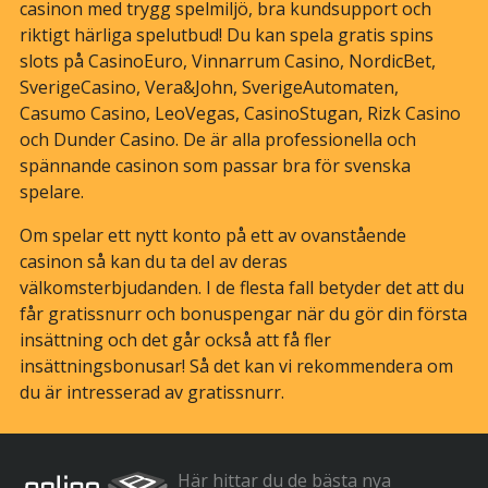
casinon med trygg spelmiljö, bra kundsupport och
riktigt härliga spelutbud! Du kan spela gratis spins
slots på CasinoEuro, Vinnarrum Casino, NordicBet,
SverigeCasino, Vera&John, SverigeAutomaten,
Casumo Casino, LeoVegas, CasinoStugan, Rizk Casino
och Dunder Casino. De är alla professionella och
spännande casinon som passar bra för svenska
spelare.
Om spelar ett nytt konto på ett av ovanstående
casinon så kan du ta del av deras
välkomsterbjudanden. I de flesta fall betyder det att du
får gratissnurr och bonuspengar när du gör din första
insättning och det går också att få fler
insättningsbonusar! Så det kan vi rekommendera om
du är intresserad av gratissnurr.
Här hittar du de bästa nya