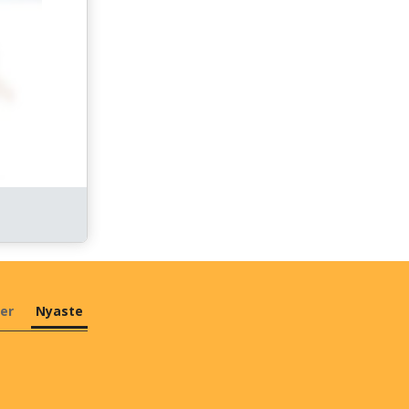
er
Nyaste