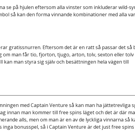
a se på hjulen eftersom alla vinster som inkluderar wild-s
ymbol så kan den forma vinnande kombinationer med alla va
ar gratissnurren. Eftersom det är en ratt så passar det så 
m man får tio, fjorton, tjugo, arton, tolv, sexton eller tolv
ll kan man styra sig själv och besättningen hela vägen till
mningen med Captain Venture så kan man ha jättetrevliga s
 tag innan man kommer till free spins läget och det är där ma
erande alls, men om man är en av de lyckliga vinnarna så k
ns inga bonusspel, så i Captain Venture är det just free spins 