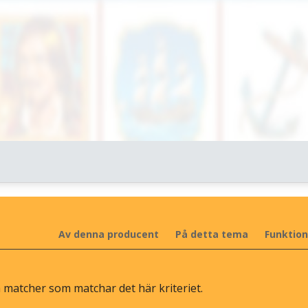
Av denna producent
På detta tema
Funktion
 matcher som matchar det här kriteriet.