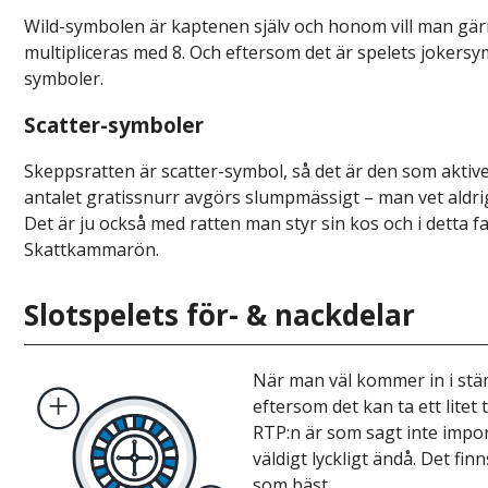
Wild-symbolen är kaptenen själv och honom vill man gärn
multipliceras med 8. Och eftersom det är spelets jokers
symboler.
Scatter-symboler
Skeppsratten är scatter-symbol, så det är den som aktiver
antalet gratissnurr avgörs slumpmässigt – man vet aldrig o
Det är ju också med ratten man styr sin kos och i detta fa
Skattkammarön.
Slotspelets för- & nackdelar
När man väl kommer in i stä
eftersom det kan ta ett litet
RTP:n är som sagt inte impon
väldigt lyckligt ändå. Det fin
som bäst.