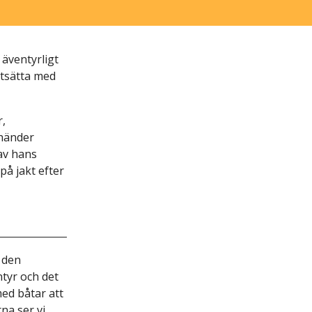
 äventyrligt
rtsätta med
r,
 händer
av hans
på jakt efter
 den
tyr och det
med båtar att
na ser vi