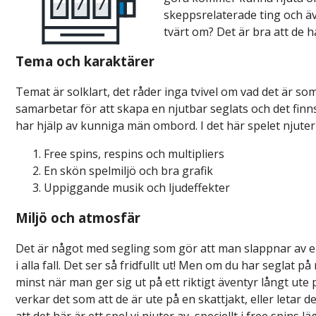
skeppsrelaterade ting och äv
tvärt om? Det är bra att de 
Tema och karaktärer
Temat är solklart, det råder inga tvivel om vad det är s
samarbetar för att skapa en njutbar seglats och det fin
har hjälp av kunniga män ombord. I det här spelet njuter v
Free spins, respins och multipliers
En skön spelmiljö och bra grafik
Uppiggande musik och ljudeffekter
Miljö och atmosfär
Det är något med segling som gör att man slappnar av en a
i alla fall. Det ser så fridfullt ut! Men om du har seglat p
minst när man ger sig ut på ett riktigt äventyr långt ut
verkar det som att de är ute på en skattjakt, eller letar 
att det här är ett spel vi njuter av, speciellt i free spins lä