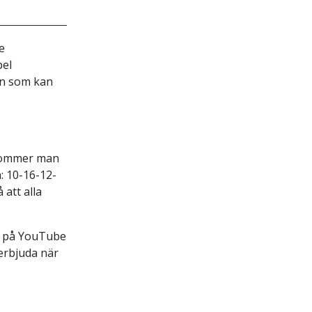
e
pel
en som kan
å kommer man
: 10-16-12-
 att alla
na på YouTube
 erbjuda när