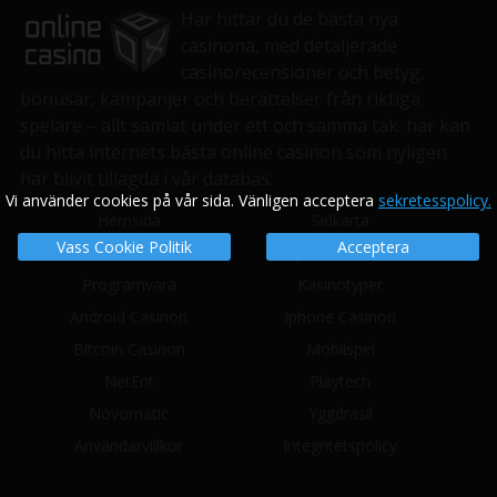
Här hittar du de bästa nya
casinona, med detaljerade
casinorecensioner och betyg,
bonusar, kampanjer och berättelser från riktiga
spelare – allt samlat under ett och samma tak. här kan
du hitta internets bästa online casinon som nyligen
har blivit tillagda i vår databas.
Vi använder cookies på vår sida. Vänligen acceptera
sekretesspolicy.
Hemsida
Sidkarta
Vass Cookie Politik
Acceptera
Bästa Bonusar
Spelautomater
Programvara
Kasinotyper
Android Casinon
Iphone Casinon
Bitcoin Casinon
Mobilspel
NetEnt
Playtech
Novomatic
Yggdrasil
Användarvillkor
Integritetspolicy