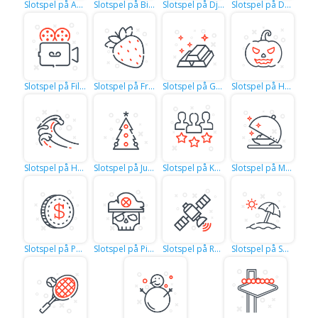
Slotspel på Äventyr-tema
Slotspel på Bil-tema
Slotspel på Djurtema
Slotspel på Draktema
Slotspel på Film-tema
Slotspel på Frukttema
Slotspel på Guldtema
Slotspel på Halloween-tema
Slotspel på Hav-tema
Slotspel på Jultema
Slotspel på Kändis-tema
Slotspel på Mat-tema
Slotspel på Penga-tema
Slotspel på Pirat-tema
Slotspel på Rymdtema
Slotspel på Sommar-tema