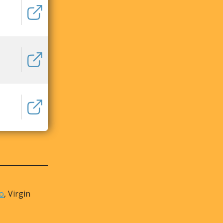
no
, Virgin