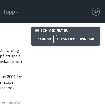
Topp
SÖK MED FILTER:
CASINON
AUTOMATER
BONUSAR
skt företag
på att spela
ppskattar bra
dan 2001. De
sinospel,
Facebook,
ftersom alla