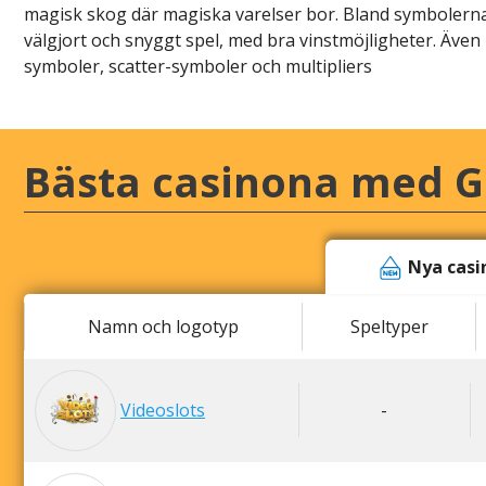
magisk skog där magiska varelser bor. Bland symbolerna 
välgjort och snyggt spel, med bra vinstmöjligheter. Även 
symboler, scatter-symboler och multipliers
Bästa casinona med G
Nya casi
Namn och logotyp
Speltyper
-
Videoslots