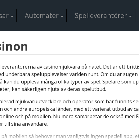
sar
Automater
Spelleverantörer
sinon
leverantörerna av casinomjukvara på nätet. Det är ett britti
d underbara spelupplevelser världen runt. Om du är sugen 
så kan du uppleva många olika typer av spel. Spelare som u
eter, kan säkerligen njuta av deras spelutbud.
blerad mjukvaruutvecklare och operatör som har funnits se
en och andra europeiska länder, med ett varierat utbud av ca
r online och på mobilen. Nu mera samarbetar de också med 
 till sina användare.
 på mobilen så behöver man vanligtvis ingen speciell app, e