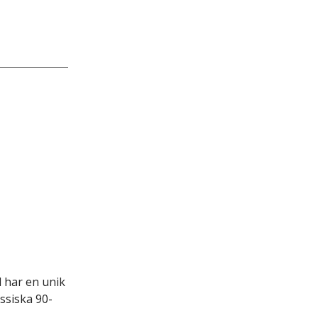
konto i den
plattformar
Galaxy S9,
ld-symboler,
mobilt stöd,
någonstans.
 har en unik
ssiska 90-