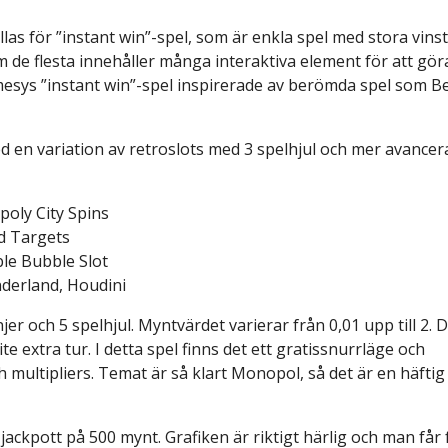
as för ”instant win”-spel, som är enkla spel med stora vinst
 de flesta innehåller många interaktiva element för att gör
sys ”instant win”-spel inspirerade av berömda spel som B
med en variation av retroslots med 3 spelhjul och mer avanc
poly City Spins
ld Targets
le Bubble Slot
nderland, Houdini
er och 5 spelhjul. Myntvärdet varierar från 0,01 upp till 2. D
 extra tur. I detta spel finns det ett gratissnurrläge och
multipliers. Temat är så klart Monopol, så det är en häftig
jackpott på 500 mynt. Grafiken är riktigt härlig och man får f