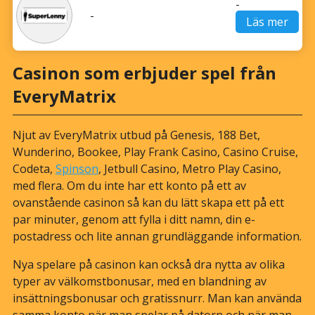
-
och iPhone 7 Plus. Det finns därmed också stöd för
-
Läs mer
Lumia 950 XL, Alcatel Idol 4S och OnePlus 6.
EveryMatrix-programvaran är unik genom att det
Casinon som erbjuder spel från
tillåter casinon att välja sina egna typer av bonusar
samtidigt som de använder en enhetlig
EveryMatrix
reklamstruktur. Spelare på EveryMatrix casinon borde
inte ha några problem att lösa in bonusar på grund av
Njut av EveryMatrix utbud på Genesis, 188 Bet,
deras helt automatiserade process. EveryMatrix-
Wunderino, Bookee, Play Frank Casino, Casino Cruise,
kassan håller koll på insatskraven, villkoren och
Codeta,
Spinson
, Jetbull Casino, Metro Play Casino,
bonusarna, i jämförelse med kontantsaldot.
med flera. Om du inte har ett konto på ett av
ovanstående casinon så kan du lätt skapa ett på ett
Eftersom de strävar efter att hålla sig i branschens
par minuter, genom att fylla i ditt namn, din e-
framkant, har EveryMatrix casinon gjort sina tjänster
postadress och lite annan grundläggande information.
tillgängliga direkt via webben. Spelare behöver inte
ladda ner stora filer för att spela på EveryMatrix
Nya spelare på casinon kan också dra nytta av olika
casinon. Det enda man behöver är en webbläsare med
typer av välkomstbonusar, med en blandning av
Adobe Flash installerat. Med den här tekniken kan
insättningsbonusar och gratissnurr. Man kan använda
spelare på Windows, Mac OS X och Linux njuta av det