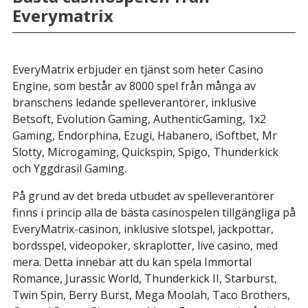
den här sidan.
Everymatrix
Spelföretaget fokuserar på att integrera andra
mjukvaruplattformar och några av de populäraste
mjukvaruleverantörerna på alla EveryMatrix-casinon
EveryMatrix erbjuder en tjänst som heter Casino
är CTXM och NetEnt. Som du säkert vet, ligger de
Engine, som består av 8000 spel från många av
bakom många av branschens populäraste spel,
branschens ledande spelleverantörer, inklusive
inklusive videoslots, klassiska slotspel, bordsspel och
Betsoft, Evolution Gaming, AuthenticGaming, 1x2
andra unika spel. EveryMatrix samarbetar också med
Gaming, Endorphina, Ezugi, Habanero, iSoftbet, Mr
spelleverantörerna:
Slotty, Microgaming, Quickspin, Spigo, Thunderkick
och Yggdrasil Gaming.
Betsoft, Evolution Gaming, AuthenticGaming
1x2 Gaming, Endorphina, Ezugi
På grund av det breda utbudet av spelleverantörer
Habanero, iSoftbet, Mr Slotty, Microgaming
finns i princip alla de bästa casinospelen tillgängliga på
Quickspin, Spigo, Thunderkick, Yggdrasil Gaming
EveryMatrix-casinon, inklusive slotspel, jackpottar,
EveryMatrix grundades 2008 av ett team av innovativa
bordsspel, videopoker, skraplotter, live casino, med
och visionära människor med målet att skapa en helt
mera. Detta innebär att du kan spela Immortal
flexibel och skräddarsydd mjukvarulösning för
Romance, Jurassic World, Thunderkick II, Starburst,
casinooperatörer, med hjälp av ett vattentätt
Twin Spin, Berry Burst, Mega Moolah, Taco Brothers,