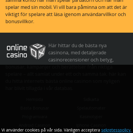
samma konto när man spelar på datorn och när man
fullständiga utbudet av EveryMatrix-casinospel.
spelar med sin mobil. Vi vill bara påminna om att det är
viktigt för spelare att läsa igenom användarvillkor och
Av säkerhetsskäl har företaget certifikat från iTech
bonusvillkor.
Labs, eCogra och TST. På många EveryMatrix-casinon
kan du se dessa rapporter genom att klicka på länkar
längst ner på sidan. I vissa fall inkluderar rapporten
även statistik från föregående månad och ibland hela
Här hittar du de bästa nya
kvartal.
casinona, med detaljerade
casinorecensioner och betyg,
bonusar, kampanjer och berättelser från riktiga
spelare – allt samlat under ett och samma tak. här kan
du hitta internets bästa online casinon som nyligen
har blivit tillagda i vår databas.
Hemsida
Sidkarta
Bästa Bonusar
Spelautomater
Programvara
Kasinotyper
Android Casinon
Iphone Casinon
Vi använder cookies på vår sida. Vänligen acceptera
sekretesspolicy.