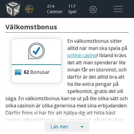
214
117
Casinon
Spel
Välkomstbonus
En välkomstbonus sitter
alltid när man ska spela på
online casino
! Ibland krävs
det att man spenderar lite
innan får en storvinst, och
62
Bonusar
därför är det alltid bra att
ha lite extra pengar på
spelkontot, gratis det vill
säga. En välkomstbonus kan se ut på lite olika sätt och
olika casinon är olika generösa med sina erbjudanden.
Därför finns vi här för att hjälpa dig att hitta bäst
casino välkomstbonus utan insättning, så att du kan
Läs mer
spela bingo på nätet med välkomstbonus. Dessa