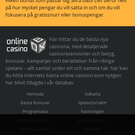
vilken bonus som passar dig allra bäst! Det beror helt
casino till casino.
på hur mycket pengar du vill sätta in och om du vill
fokusera på gratissnurr eller bonuspengar.
Tips för snabb omsättning av en
välkomstbonus
Här hittar du de bästa nya
När du har hittat en casino välkomstbonus som
casinona, med detaljerade
passar dig så handlar det också om att uppfylla
casinorecensioner och betyg,
omsättningskraven så snabbt som möjligt. Nästan alla
bonusar, kampanjer och berättelser från riktiga
bonusar kommer med omsättningskrav, förutom om
spelare – allt samlat under ett och samma tak. här kan
de kallas för ”omsättningsfria bonusar” eller ”free
du hitta internets bästa online casinon som nyligen
spins utan omsättningskrav”. För att uppfylla dessa
har blivit tillagda i vår databas.
kraven så snabbt som möjligt så gäller det att man vet
Hemsida
Sidkarta
vilka regler som gäller. Ofta är det bara slotspel som
bidrar till omsättningen med 100% och då måste man
Bästa Bonusar
Spelautomater
veta det, annars kan man sitta och spela bordsspel i
Programvara
Kasinotyper
veckor utan att uppfylla kraven. Sedan är det ofta
Android Casinon
Iphone Casinon
slotspel som är exkluderade från bonusen, vilket
Bitcoin Casinon
Mobilspel
betyder att de inte bidrar till omsättningskraven över