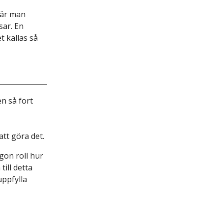
där man
sar. En
 kallas så
en så fort
att göra det.
gon roll hur
ill detta
uppfylla