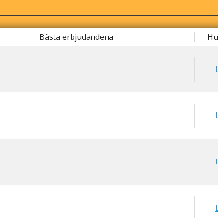
Bästa erbjudandena
Hu