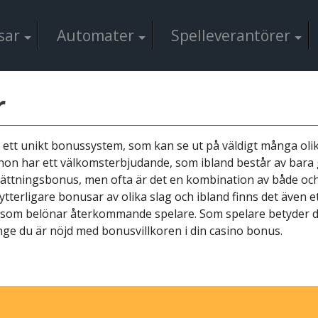
sar
Automater
Spelleverantörer
r
 ett unikt bonussystem, som kan se ut på väldigt många olik
inon har ett välkomsterbjudande, som ibland består av bara 
nsättningsbonus, men ofta är det en kombination av både oc
ytterligare bonusar av olika slag och ibland finns det även e
m som belönar återkommande spelare. Som spelare betyder d
nge du är nöjd med bonusvillkoren i din casino bonus.