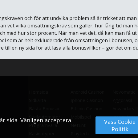
gskraven och för att undvika problem så är tricket att man 
an vet vilka omsättningskrav som gäller, hur lång tid man ha
 och med hur stor procent. När man vet det, då kan man få ut
 spel som är helt exkluderade från omsättningen i bonusen, o
e till en ny sida för att läsa alla bonusvillkor – gör det om du 
Hemsida
Android Casinon
Novomatic
Sidkarta
Iphone Casinon
Yggdrasil
Bästa Bonusar
Bitcoin Casinon
Användarvill
Spelautomater
Mobilspel
Integritetsp
år sida. Vänligen acceptera
Vass Cookie
Programvara
NetEnt
Politik
Kasinotyper
Playtech