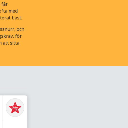
 får
ofta med
terat bäst.
issnurr, och
skrav, för
 att sitta